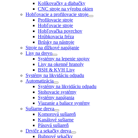
Kolíkovačky a dlabačky
CNC stroje na výrobu okien
Hobľovacie a profilovacie stroje
Profilovacie stroje
Hobľovacie stroje
Hobľovačka povrchov
Hrúbkovacia fréza
Brúsky na nástroje
Stroje na dĺžkové napájanie
Lisy na drevo
Systémy na lepenie spojov
Lisy na okenné hranoly
BSH & KVH Lisy
Systémy na likvidáciu odpadu
Automatizácia
Systémy na likvidáciu odpadu
Stohovacie systémy
Systémy napájania
Viazanie a baliace systémy
Sušiarne dreva
Komorová sušiareň
Kanálové sušiarne
Pásová sušiareň
Drviče a sekačky dreva
Bubnové sekačky