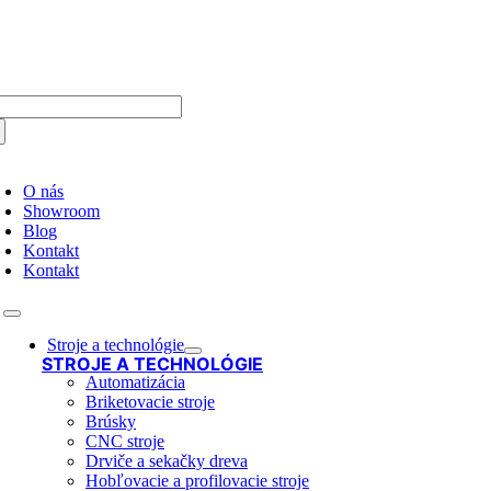
Skip
to
content
arch
:
oggle
avigation
O nás
Showroom
Blog
Kontakt
Kontakt
Toggle
Navigation
Stroje a technológie
STROJE A TECHNOLÓGIE
Automatizácia
Briketovacie stroje
Brúsky
CNC stroje
Drviče a sekačky dreva
Hobľovacie a profilovacie stroje