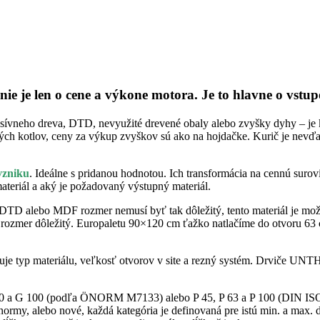
ie je len o cene a výkone motora. Je to hlavne o vstupe
asívneho dreva, DTD, nevyužité drevené obaly alebo zvyšky dyhy – je k
ných kotlov, ceny za výkup zvyškov sú ako na hojdačke. Kurič je nevď
vzniku
. Ideálne s pridanou hodnotou. Ich transformácia na cennú surov
materiál a aký je požadovaný výstupný materiál.
i DTD alebo MDF rozmer nemusí byť tak dôležitý, tento materiál je m
e rozmer dôležitý. Europaletu 90×120 cm ťažko natlačíme do otvoru 63 c
určuje typ materiálu, veľkosť otvorov v site a rezný systém. Drviče U
 G 50 a G 100 (podľa ÖNORM M7133) alebo P 45, P 63 a P 100 (DIN ISO
 normy, alebo nové, každá kategória je definovaná pre istú min. a max