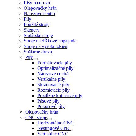
Lisy na drevo
Olepovačky hrán
Nárezové centrá
Píly
Použité stroje
Skenery
Stolárske stroje
Stroje na dĺžkové napájanie
Stroje na výrobu okien
Sušiarne dreva
Píly
Formátovacie píly
Optimalizačné píly
Nárezové centrá
Vertikálne píly
Skracovacie píly
Rozmietacie píly
Pozdĺžne kotúčové píly
Pásové píly
Pokosové píly
Olepovačky hrán
CNC stroje
Horizontálne CNC
Nestingové CNC
Vertikálne CNC