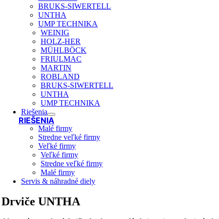
BRUKS-SIWERTELL
UNTHA
UMP TECHNIKA
WEINIG
HOLZ-HER
MÜHLBÖCK
FRIULMAC
MARTIN
ROBLAND
BRUKS-SIWERTELL
UNTHA
UMP TECHNIKA
Riešenia
RIEŠENIA
Malé firmy
Stredne veľké firmy
Veľké firmy
Veľké firmy
Stredne veľké firmy
Malé firmy
Servis & náhradné diely
Drviče UNTHA