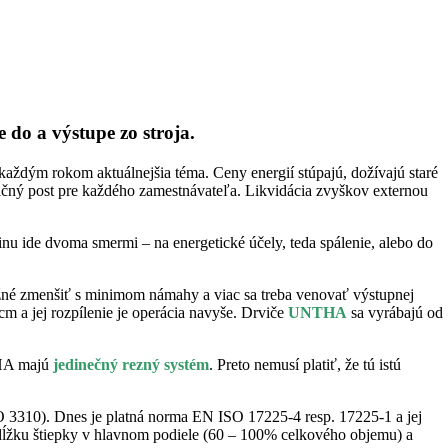
 do a výstupe zo stroja.
aždým rokom aktuálnejšia téma. Ceny energií stúpajú, dožívajú staré
ačný post pre každého zamestnávateľa. Likvidácia zvyškov externou
inu ide dvoma smermi – na energetické účely, teda spálenie, alebo do
ožné zmenšiť s minimom námahy a viac sa treba venovať výstupnej
m a jej rozpílenie je operácia navyše. Drviče
UNTHA
sa vyrábajú od
NTHA majú
jedinečný rezný systém
. Preto nemusí platiť, že tú istú
 3310). Dnes je platná norma EN ISO 17225-4 resp. 17225-1 a jej
. dĺžku štiepky v hlavnom podiele (60 – 100% celkového objemu) a