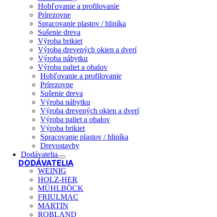
Hobľovanie a profilovanie
Prírezovne
Spracovanie plastov / hliníka
Sušenie dreva
Výroba brikiet
Výroba drevených okien a dverí
Výroba nábytku
Výroba paliet a obalov
Hobľovanie a profilovanie
Prírezovne
Sušenie dreva
Výroba nábytku
Výroba drevených okien a dverí
Výroba paliet a obalov
Výroba brikiet
Spracovanie plastov / hliníka
Drevostavby
Dodávatelia
DODÁVATELIA
WEINIG
HOLZ-HER
MÜHLBÖCK
FRIULMAC
MARTIN
ROBLAND