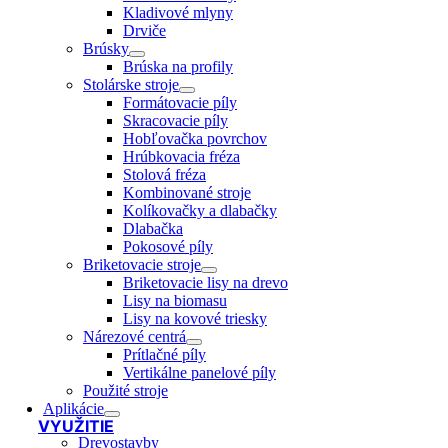
Kladivové mlyny
Drviče
Brúsky
Brúska na profily
Stolárske stroje
Formátovacie píly
Skracovacie píly
Hobľovačka povrchov
Hrúbkovacia fréza
Stolová fréza
Kombinované stroje
Kolíkovačky a dlabačky
Dlabačka
Pokosové píly
Briketovacie stroje
Briketovacie lisy na drevo
Lisy na biomasu
Lisy na kovové triesky
Nárezové centrá
Prítlačné píly
Vertikálne panelové píly
Použité stroje
Aplikácie
VYUŽITIE
Drevostavby