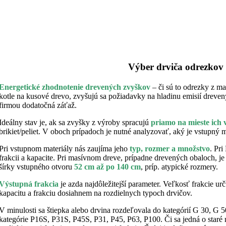
Výber
drviča odrezkov n
Energetické zhodnotenie drevených zvyškov
– či sú to odrezky z m
kotle na kusové drevo, zvyšujú sa požiadavky na hladinu emisií dreve
firmou dodatočná záťaž.
Ideálny stav je, ak sa zvyšky z výroby spracujú
priamo na mieste ich 
brikiet/peliet. V oboch prípadoch je nutné analyzovať, aký je vstupný 
Pri vstupnom materiály nás zaujíma jeho
typ, rozmer a množstvo
. Pr
frakcii a kapacite. Pri masívnom dreve, prípadne drevených obaloch, j
šírky vstupného otvoru
52 cm až po 140 cm
, príp. atypické rozmery.
Výstupná frakcia
je azda najdôležitejší parameter. Veľkosť frakcie 
kapacitu a frakciu dosiahnem na rozdielnych typoch drvičov.
V minulosti sa štiepka alebo drvina rozdeľovala do kategórií G 30,
kategórie P16S, P31S, P45S, P31, P45, P63, P100. Či sa jedná o staré