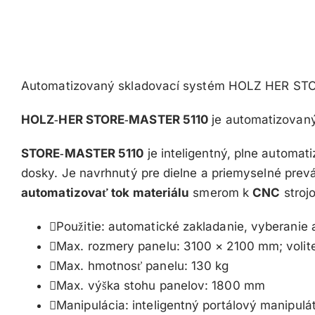
Automatizovaný skladovací systém HOLZ HER ST
HOLZ‑HER STORE‑MASTER 5110
je automatizovaný
STORE‑MASTER 5110
je inteligentný, plne automa
dosky. Je navrhnutý pre dielne a priemyselné prev
automatizovať tok materiálu
smerom k
CNC
stroj
Použitie: automatické zakladanie, vyberani
Max. rozmery panelu: 3100 × 2100 mm; volite
Max. hmotnosť panelu: 130 kg
Max. výška stohu panelov: 1800 mm
Manipulácia: inteligentný portálový manipu