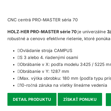
CNC centrá PRO-MASTER séria 70
HOLZ‑HER
PRO-MASTER série 70
je univerzálne
3
robustné a cenovo efektívne riešenie, ktoré ponúka
Ovládanie stroja CAMPUS
S 3 alebo 4. riadenými osami
Obrábanie v X: podľa modelu 3425 / 5225 
Obrábanie v Y: 1287 mm
Max. výška obrobku: 180 mm (podľa typu prí
10-ročná záruka na všetky lineárne vedenia
DETAIL PRODUKTU
ZÍSKAŤ PONUKU