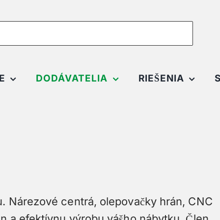
E
DODÁVATELIA
RIEŠENIA
ku. Nárezové centrá, olepovačky hrán, CNC
jn a efektívnu výrobu vášho nábytku. Člen