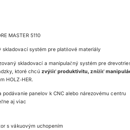
ORE MASTER 5110
 skladovací systém pre platňové materiály
tizovaný skladovací a manipulačný systém pre drevotri
ádzky, ktoré chcú
zvýšiť produktivitu, znížiť manipulá
om HOLZ‑HER.
e a podávanie panelov k CNC alebo nárezovému centru
ľne aj viac
látor s vákuovým uchopením