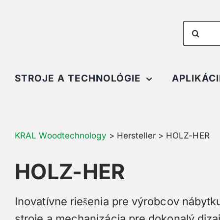
Skip
to
Search
content
for:
STROJE A TECHNOLÓGIE
APLIKÁCI
KRAL Woodtechnology
>
Hersteller
>
HOLZ-HER
HOLZ-HER
Inovatívne riešenia pre výrobcov nábyt
stroje a mechanizácia pre dokonalý diza