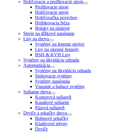
Hobľovacie a profilovacie stroje
Profilovacie stroje
Hobľovacie stroje
Hobľovačka povrchov
Hrúbkovacia fréza
Brúsky na nástroje
Stroje na dĺžkové napájanie
Lisy na drevo
Systémy na lepenie spojov
Lisy na okenné hranoly
BSH & KVH Lisy
Systémy na likvidáciu odpadu
Automatizácia
Systémy na likvidáciu odpadu
Stohovacie systémy
Systémy napájania
Viazanie a baliace systémy
Sušiarne dreva
Komorová sušiareň
Kanálové sušiarne
Pásová sušiareň
Drviče a sekačky dreva
Bubnové sekačky
Kladivové mlyny
Drviče