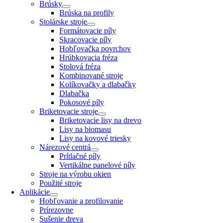
Brúsky
Brúska na profily
Stolárske stroje
Formátovacie píly
Skracovacie píly
Hobľovačka povrchov
Hrúbkovacia fréza
Stolová fréza
Kombinované stroje
Kolíkovačky a dlabačky
Dlabačka
Pokosové píly
Briketovacie stroje
Briketovacie lisy na drevo
Lisy na biomasu
Lisy na kovové triesky
Nárezové centrá
Prítlačné píly
Vertikálne panelové píly
Stroje na výrobu okien
Použité stroje
Aplikácie
Hobľovanie a profilovanie
Prírezovne
Sušenie dreva