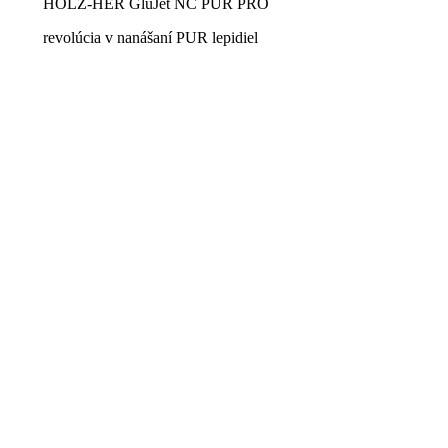
HOLZ-HER GluJet NC PUR PRO
revolúcia v nanášaní PUR lepidiel