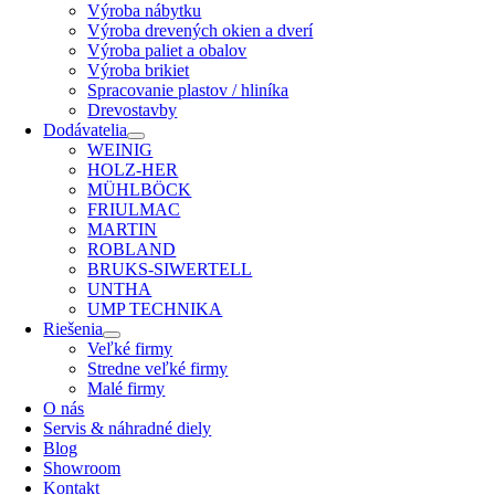
Výroba nábytku
Výroba drevených okien a dverí
Výroba paliet a obalov
Výroba brikiet
Spracovanie plastov / hliníka
Drevostavby
Dodávatelia
WEINIG
HOLZ-HER
MÜHLBÖCK
FRIULMAC
MARTIN
ROBLAND
BRUKS-SIWERTELL
UNTHA
UMP TECHNIKA
Riešenia
Veľké firmy
Stredne veľké firmy
Malé firmy
O nás
Servis & náhradné diely
Blog
Showroom
Kontakt