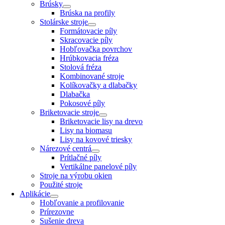
Brúsky
Brúska na profily
Stolárske stroje
Formátovacie píly
Skracovacie píly
Hobľovačka povrchov
Hrúbkovacia fréza
Stolová fréza
Kombinované stroje
Kolíkovačky a dlabačky
Dlabačka
Pokosové píly
Briketovacie stroje
Briketovacie lisy na drevo
Lisy na biomasu
Lisy na kovové triesky
Nárezové centrá
Prítlačné píly
Vertikálne panelové píly
Stroje na výrobu okien
Použité stroje
Aplikácie
Hobľovanie a profilovanie
Prírezovne
Sušenie dreva