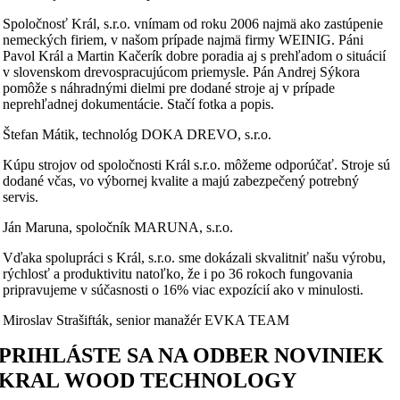
Spoločnosť Král, s.r.o. vnímam od roku 2006 najmä ako zastúpenie
nemeckých firiem, v našom prípade najmä firmy WEINIG. Páni
Pavol Král a Martin Kačerík dobre poradia aj s prehľadom o situácií
v slovenskom drevospracujúcom priemysle. Pán Andrej Sýkora
pomôže s náhradnými dielmi pre dodané stroje aj v prípade
neprehľadnej dokumentácie. Stačí fotka a popis.
Štefan Mátik, technológ DOKA DREVO, s.r.o.
Kúpu strojov od spoločnosti Král s.r.o. môžeme odporúčať. Stroje sú
dodané včas, vo výbornej kvalite a majú zabezpečený potrebný
servis.
Ján Maruna, spoločník MARUNA, s.r.o.
Vďaka spolupráci s Král, s.r.o. sme dokázali skvalitniť našu výrobu,
rýchlosť a produktivitu natoľko, že i po 36 rokoch fungovania
pripravujeme v súčasnosti o 16% viac expozícií ako v minulosti.
Miroslav Strašifták, senior manažér EVKA TEAM
PRIHLÁSTE SA NA ODBER NOVINIEK
KRAL WOOD TECHNOLOGY