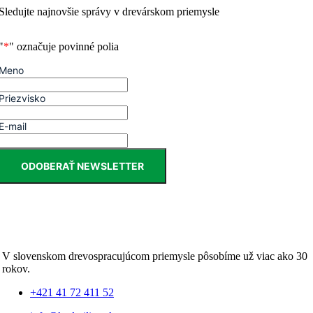
Sledujte najnovšie správy v drevárskom priemysle
"
*
" označuje povinné polia
Meno
Priezvisko
E-mail
ODOBERAŤ NEWSLETTER
V slovenskom drevospracujúcom priemysle pôsobíme už viac ako 30
rokov.
+421 41 72 411 52