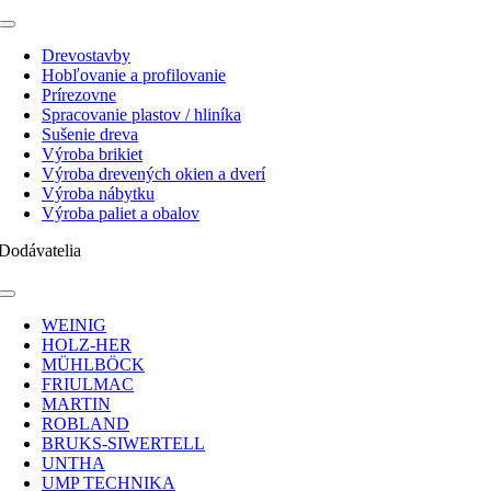
Toggle
Navigation
Drevostavby
Hobľovanie a profilovanie
Prírezovne
Spracovanie plastov / hliníka
Sušenie dreva
Výroba brikiet
Výroba drevených okien a dverí
Výroba nábytku
Výroba paliet a obalov
Dodávatelia
Toggle
Navigation
WEINIG
HOLZ-HER
MÜHLBÖCK
FRIULMAC
MARTIN
ROBLAND
BRUKS-SIWERTELL
UNTHA
UMP TECHNIKA