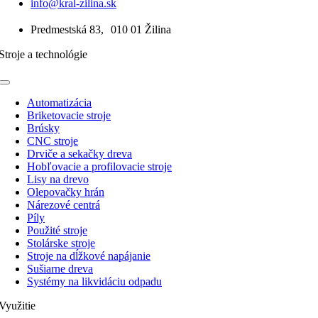
info@kral-zilina.sk
Predmestská 83, 010 01 Žilina
Stroje a technológie
Toggle
Navigation
Automatizácia
Briketovacie stroje
Brúsky
CNC stroje
Drviče a sekačky dreva
Hobľovacie a profilovacie stroje
Lisy na drevo
Olepovačky hrán
Nárezové centrá
Píly
Použité stroje
Stolárske stroje
Stroje na dĺžkové napájanie
Sušiarne dreva
Systémy na likvidáciu odpadu
Využitie