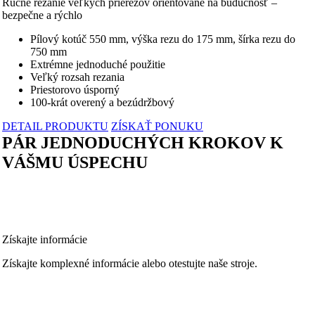
Ručné rezanie veľkých prierezov orientované na budúcnosť –
bezpečne a rýchlo
Pílový kotúč 550 mm, výška rezu do 175 mm, šírka rezu do
750 mm
Extrémne jednoduché použitie
Veľký rozsah rezania
Priestorovo úsporný
100-krát overený a bezúdržbový
DETAIL PRODUKTU
ZÍSKAŤ PONUKU
PÁR JEDNODUCHÝCH KROKOV K
VÁŠMU ÚSPECHU
Získajte informácie
Získajte komplexné informácie alebo otestujte naše stroje.