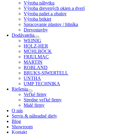
Výroba nábytku
Výroba drevených okien a dverí
Výroba paliet a obalov
Výroba brikiet
Spracovanie plastov / hliníka
Drevostavby
Dodávatelia
WEINIG
HOLZ-HER
MÜHLBÖCK
FRIULMAC
MARTIN
ROBLAND
BRUKS-SIWERTELL
UNTHA
UMP TECHNIKA
Riešenia
Veľké firmy
Stredne veľké firmy
Malé firmy
O nás
Servis & náhradné diely
Blog
Showroom
Kontakt