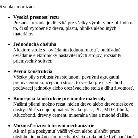
Rýchla amortizácia
Vysoká presnosť rezu
Presnosť rezania je dôležitá pre všetky výrobky bez ohľadu na
to, či sú vyrobené z dreva, plastu, hliníka alebo iných
materiálov.
Jednoduchá obsluha
Niektoré stroje s „ovládaním jednou rukou“, prehľadné
ovládanie elektronicky nastaviteľných strojov, rozsiahly
priemyselný softvér.
Pevná konštrukcia
Všetky píly s robustným stojanom, pevnými agregátmi,
premyslenou koncepciou stroja, to všetko pre čistý chod
podávacej jednotky alebo orezávacieho stola a dlhú životnosť.
Koncepcia konštrukcie pre mnohé materiály
Našimi pílami možno rezať nielen drevo alebo drevotrieskové
dosky. Píliť sa dajú aj materiály ako plast, PU, MDF, hliník,
Alucobond, drevný cement, minerálna vlna a mnohé ďalšie.
Možnosť rôznych úrovní mechanizácie
Ak má píla poskytnúť väčší výkon alebo uľahčiť prácu
obsluhe, je možnosťou mechanizácia - píla môže byť napájaná