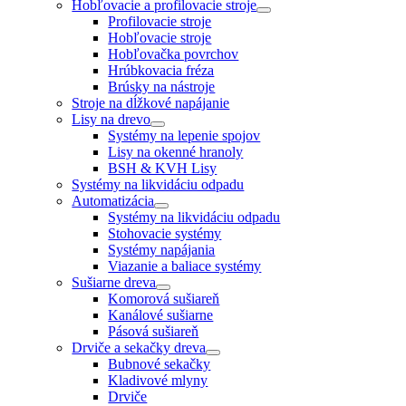
Hobľovacie a profilovacie stroje
Profilovacie stroje
Hobľovacie stroje
Hobľovačka povrchov
Hrúbkovacia fréza
Brúsky na nástroje
Stroje na dĺžkové napájanie
Lisy na drevo
Systémy na lepenie spojov
Lisy na okenné hranoly
BSH & KVH Lisy
Systémy na likvidáciu odpadu
Automatizácia
Systémy na likvidáciu odpadu
Stohovacie systémy
Systémy napájania
Viazanie a baliace systémy
Sušiarne dreva
Komorová sušiareň
Kanálové sušiarne
Pásová sušiareň
Drviče a sekačky dreva
Bubnové sekačky
Kladivové mlyny
Drviče