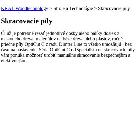
KRAL Woodtechnology
>
Stroje a Technológie
>
Skracovacie píly
Skracovacie píly
Či už je potrebné rezať jednotlivé dosky alebo balíky dosiek z
masívneho dreva, materiálov na báze dreva alebo plastov, ručné
priečne píly OptiCut C z radu Dimter Line to všetko umožňujú - bez
času na nastavenie. Séria OptiCut C od špecialistu na skracovacie píly
vám ponúka možnosť urobiť manuálne skracovanie bezpečnejším a
efektívnejším.