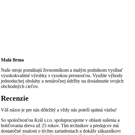
Malá firma
Naše stroje pomáhajú živnostníkom a malým podnikom vyrábať
vysokokvalitné výrobky s vysokou presnosťou. Využite výhody
jednoduchej obsluhy a nenáročnej údržby na dosiahnutie svojich
obchodných cieľov.
Recenzie
Váš názor je pre nás dôležitý a vždy nás poteší spätná väzba!
So spoločnosťou Král s.r.o. spolupracujeme v oblasti sušenia a
hobľovania dreva už 25 rokov. Tím technikov a predajcov má
dostatočné znalosti o týchto zariadeniach a dokáže zákazníkovi