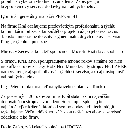
poradiť s výberom vhodného zariadenia. Zabezpečujú
bezproblémový servis a dodávky náhradných dielov.
Igor Sitár, generálny manažér PRP GmbH
Na firme Král oceňujeme predovšetkým profesionálnu a rýchlu
komunikáciu od začiatku každého projektu až po jeho realizáciu.
Takisto mimoriadne dôležitý segment náhradných dielov a servisu
funguje rýchlo a precízne.
Miroslav Zečevič, konateľ spoločnosti Microtri Bratislava spol. s r o.
S firmou Král, s.r.o. spolupracujeme mnoho rokov a máme od nich
niekoľko strojov značky Holz-Her. Mimo kvality strojov HOLZHER
nám vyhovuje aj spoľahlivosť a rýchlosť servisu, ako aj dostupnosť
náhradných dielov.
Ing. Peter Tomko, majiteľ nábytkového stolárstva Tomko
Za posledných 20 rokov sa firma Král stala našim najväčším
dodávateľom strojov a zariadení. Sú schopní splniť aj tie
najnáročnejšie kritériá, ktoré od svojho dodávateľa technológií
vyžadujeme. Veľmi dôležitou súčasťou našich vzťahov je servisné
oddelenie tejto firmy.
Dodo Zajko, zakladateľ spoločnosti IDONA