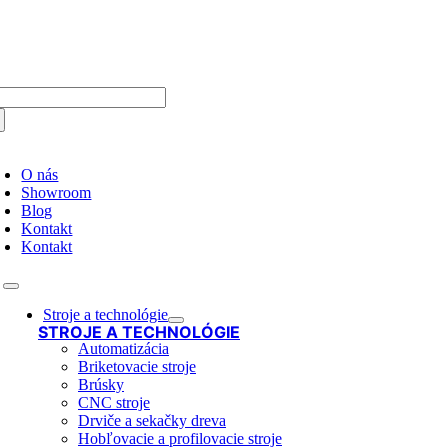
Skip
to
content
arch
:
oggle
avigation
O nás
Showroom
Blog
Kontakt
Kontakt
Toggle
Navigation
Stroje a technológie
STROJE A TECHNOLÓGIE
Automatizácia
Briketovacie stroje
Brúsky
CNC stroje
Drviče a sekačky dreva
Hobľovacie a profilovacie stroje