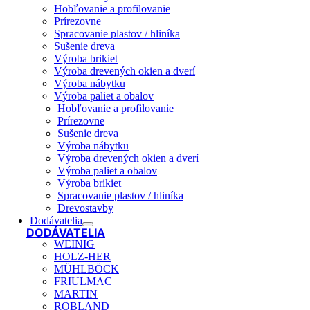
Hobľovanie a profilovanie
Prírezovne
Spracovanie plastov / hliníka
Sušenie dreva
Výroba brikiet
Výroba drevených okien a dverí
Výroba nábytku
Výroba paliet a obalov
Hobľovanie a profilovanie
Prírezovne
Sušenie dreva
Výroba nábytku
Výroba drevených okien a dverí
Výroba paliet a obalov
Výroba brikiet
Spracovanie plastov / hliníka
Drevostavby
Dodávatelia
DODÁVATELIA
WEINIG
HOLZ-HER
MÜHLBÖCK
FRIULMAC
MARTIN
ROBLAND