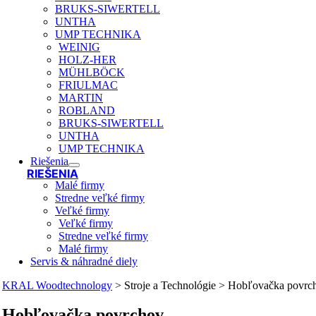
BRUKS-SIWERTELL
UNTHA
UMP TECHNIKA
WEINIG
HOLZ-HER
MÜHLBÖCK
FRIULMAC
MARTIN
ROBLAND
BRUKS-SIWERTELL
UNTHA
UMP TECHNIKA
Riešenia
RIEŠENIA
Malé firmy
Stredne veľké firmy
Veľké firmy
Veľké firmy
Stredne veľké firmy
Malé firmy
Servis & náhradné diely
KRAL Woodtechnology
>
Stroje a Technológie
>
Hobľovačka povrc
Hobľovačka povrchov