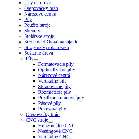
Lisy na drevo
Olepovačky hrán
Nárezové centrá
Píly
Použité stroje
Skenery
Stolárske stroje
Stroje na dĺžkové napájanie
Stroje na výrobu okien
Sušiarne dreva
Píly
Formátovacie píly
Optimalizačné píly
Nárezové centrá
Vertikálne píly
Skracovacie píly
Rozmietacie píly
Pozdĺžne kotúčové píly
Pásové píly
Pokosové píly
Olepovačky hrán
CNC stroje
Horizontálne CNC
Nestingové CNC
Vertikálne CNC