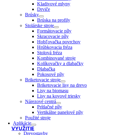
Kladivové mlyny
Drviče
Brúsky
Brúska na profily
Stolárske stroje
Formátovacie píly
Skracovacie píly
Hobľovačka povrchov
Hrúbkovacia fréza
Stolová fréza
Kombinované stroje
Kolíkovačky a dlabačky
Dlabačka
Pokosové píly
Briketovacie stroje
Briketovacie lisy na drevo
Lisy na biomasu
Lisy na kovové triesky
Nárezové centrá
Prítlačné píly
Vertikálne panelové píly
Použité stroje
Aplikácie
VYUŽITIE
Drevostavby