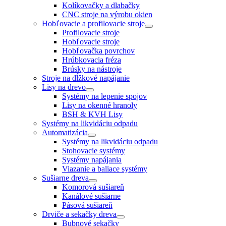
Kolíkovačky a dlabačky
CNC stroje na výrobu okien
Hobľovacie a profilovacie stroje
Profilovacie stroje
Hobľovacie stroje
Hobľovačka povrchov
Hrúbkovacia fréza
Brúsky na nástroje
Stroje na dĺžkové napájanie
Lisy na drevo
Systémy na lepenie spojov
Lisy na okenné hranoly
BSH & KVH Lisy
Systémy na likvidáciu odpadu
Automatizácia
Systémy na likvidáciu odpadu
Stohovacie systémy
Systémy napájania
Viazanie a baliace systémy
Sušiarne dreva
Komorová sušiareň
Kanálové sušiarne
Pásová sušiareň
Drviče a sekačky dreva
Bubnové sekačky