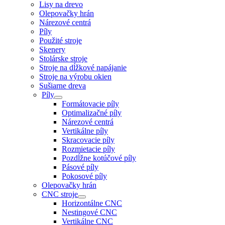
Lisy na drevo
Olepovačky hrán
Nárezové centrá
Píly
Použité stroje
Skenery
Stolárske stroje
Stroje na dĺžkové napájanie
Stroje na výrobu okien
Sušiarne dreva
Píly
Formátovacie píly
Optimalizačné píly
Nárezové centrá
Vertikálne píly
Skracovacie píly
Rozmietacie píly
Pozdĺžne kotúčové píly
Pásové píly
Pokosové píly
Olepovačky hrán
CNC stroje
Horizontálne CNC
Nestingové CNC
Vertikálne CNC