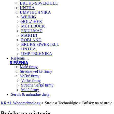
BRUKS-SIWERTELL
UNTHA
UMP TECHNIKA
WEINIG
HOLZ-HER
MÜHLBÖCK
FRIULMAC
MARTIN
ROBLAND
BRUKS-SIWERTELL
UNTHA
UMP TECHNIKA
Riešenia
RIEŠENIA
Malé firmy
Stredne veľké firmy
Veľké firmy
Veľké firmy
Stredne veľké firmy
Malé firmy
Servis & náhradné diely
KRAL Woodtechnology
>
Stroje a Technológie
>
Brúsky na nástroje
Brúsky na nástroje