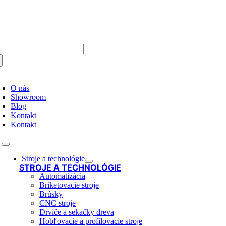
Skip
to
content
arch
:
oggle
avigation
O nás
Showroom
Blog
Kontakt
Kontakt
Toggle
Navigation
Stroje a technológie
STROJE A TECHNOLÓGIE
Automatizácia
Briketovacie stroje
Brúsky
CNC stroje
Drviče a sekačky dreva
Hobľovacie a profilovacie stroje