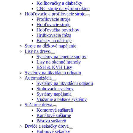
Kolíkovačky a dlabačky
CNC stroje na výrobu okien
Hobľovacie a profilovacie stroje
Profilovacie stroje
Hobľovacie stroje
Hobľovačka povrchov
Hrúbkovacia fréza
Brúsky na nástroje
Stroje na dĺžkové napájanie
Lisy na drevo
Systémy na lepenie spojov
Lisy na okenné hranoly
BSH & KVH Lisy
Systémy na likvidáciu odpadu
Automatizácia
Systémy na likvidáciu odpadu
Stohovacie systémy
Systémy napájania
Viazanie a baliace systémy
Sušiarne dreva
Komorová sušiareň
Kanálové sušiarne
Pásová sušiareň
Drviče a sekačky dreva
Bubnové sekačky