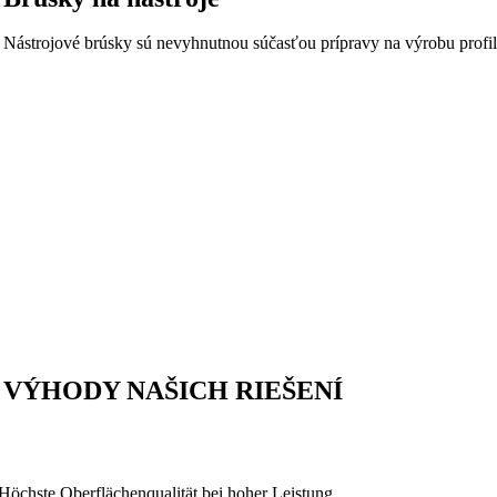
Nástrojové brúsky sú nevyhnutnou súčasťou prípravy na výrobu profilu.
VÝHODY NAŠICH RIEŠENÍ
Höchste Oberflächenqualität bei hoher Leistung