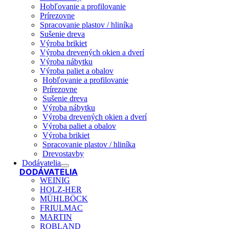
Hobľovanie a profilovanie
Prírezovne
Spracovanie plastov / hliníka
Sušenie dreva
Výroba brikiet
Výroba drevených okien a dverí
Výroba nábytku
Výroba paliet a obalov
Hobľovanie a profilovanie
Prírezovne
Sušenie dreva
Výroba nábytku
Výroba drevených okien a dverí
Výroba paliet a obalov
Výroba brikiet
Spracovanie plastov / hliníka
Drevostavby
Dodávatelia
DODÁVATELIA
WEINIG
HOLZ-HER
MÜHLBÖCK
FRIULMAC
MARTIN
ROBLAND