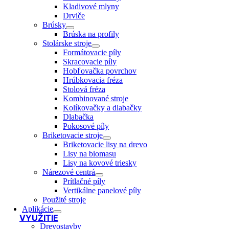
Kladivové mlyny
Drviče
Brúsky
Brúska na profily
Stolárske stroje
Formátovacie píly
Skracovacie píly
Hobľovačka povrchov
Hrúbkovacia fréza
Stolová fréza
Kombinované stroje
Kolíkovačky a dlabačky
Dlabačka
Pokosové píly
Briketovacie stroje
Briketovacie lisy na drevo
Lisy na biomasu
Lisy na kovové triesky
Nárezové centrá
Prítlačné píly
Vertikálne panelové píly
Použité stroje
Aplikácie
VYUŽITIE
Drevostavby