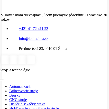
V slovenskom drevospracujúcom priemysle pôsobíme už viac ako 30
rokov.
+421 41 72 411 52
info@kral-zilina.sk
Predmestská 83, 010 01 Žilina
Stroje a technológie
Toggle
Navigation
Automatizácia
Briketovacie stroje
Brúsky
CNC stroje
Drviče a sekačky dreva
Hobľovacie a profilovacie stroje