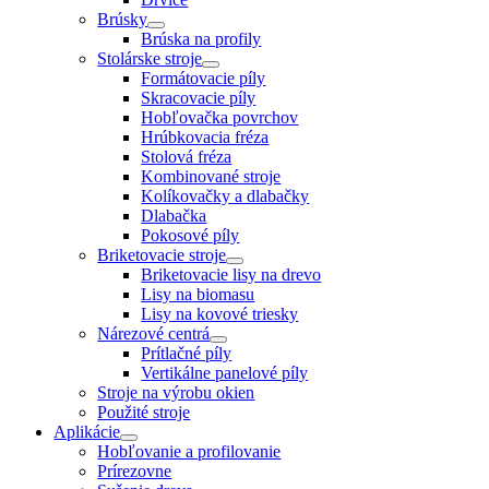
Brúsky
Brúska na profily
Stolárske stroje
Formátovacie píly
Skracovacie píly
Hobľovačka povrchov
Hrúbkovacia fréza
Stolová fréza
Kombinované stroje
Kolíkovačky a dlabačky
Dlabačka
Pokosové píly
Briketovacie stroje
Briketovacie lisy na drevo
Lisy na biomasu
Lisy na kovové triesky
Nárezové centrá
Prítlačné píly
Vertikálne panelové píly
Stroje na výrobu okien
Použité stroje
Aplikácie
Hobľovanie a profilovanie
Prírezovne