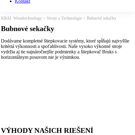
Kontakt
KRAL Woodtechnology
>
Stroje a Technológie
>
Bubnové sekačky
Bubnové sekačky
Dodávame kompletné štiepkovacie systémy, ktoré spĺňajú najvyššie
kritériá výkonnosti a spoľahlivosti. Naše vysoko výkonné stroje
vydržia aj tie najnáročnejšie podmienky a štiepkovač Bruks s
horizontálnym posuvom nie je výnimkou.
VÝHODY NAŠICH RIEŠENÍ