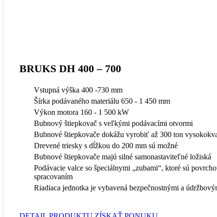
BRUKS DH 400 – 700
Vstupná výška 400 -730 mm
Šírka podávaného materiálu 650 - 1 450 mm
Výkon motora 160 - 1 500 kW
Bubnový štiepkovač s veľkými podávacími otvormi
Bubnové štiepkovače dokážu vyrobiť až 300 ton vysokokval
Drevené triesky s dĺžkou do 200 mm sú možné
Bubnové štiepkovače majú silné samonastaviteľné ložiská
Podávacie valce so špeciálnymi „zubami“, ktoré sú povrch
spracovaním
Riadiaca jednotka je vybavená bezpečnostnými a údržbový
DETAIL PRODUKTU
ZÍSKAŤ PONUKU