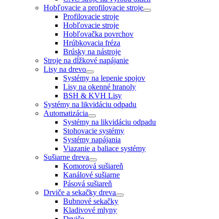
Hobľovacie a profilovacie stroje
Profilovacie stroje
Hobľovacie stroje
Hobľovačka povrchov
Hrúbkovacia fréza
Brúsky na nástroje
Stroje na dĺžkové napájanie
Lisy na drevo
Systémy na lepenie spojov
Lisy na okenné hranoly
BSH & KVH Lisy
Systémy na likvidáciu odpadu
Automatizácia
Systémy na likvidáciu odpadu
Stohovacie systémy
Systémy napájania
Viazanie a baliace systémy
Sušiarne dreva
Komorová sušiareň
Kanálové sušiarne
Pásová sušiareň
Drviče a sekačky dreva
Bubnové sekačky
Kladivové mlyny
Drviče