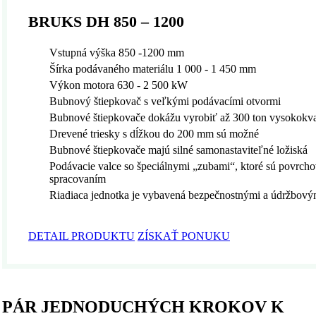
BRUKS DH 850 – 1200
Vstupná výška 850 -1200 mm
Šírka podávaného materiálu 1 000 - 1 450 mm
Výkon motora 630 - 2 500 kW
Bubnový štiepkovač s veľkými podávacími otvormi
Bubnové štiepkovače dokážu vyrobiť až 300 ton vysokokval
Drevené triesky s dĺžkou do 200 mm sú možné
Bubnové štiepkovače majú silné samonastaviteľné ložiská
Podávacie valce so špeciálnymi „zubami“, ktoré sú povrch
spracovaním
Riadiaca jednotka je vybavená bezpečnostnými a údržbový
DETAIL PRODUKTU
ZÍSKAŤ PONUKU
PÁR JEDNODUCHÝCH KROKOV K