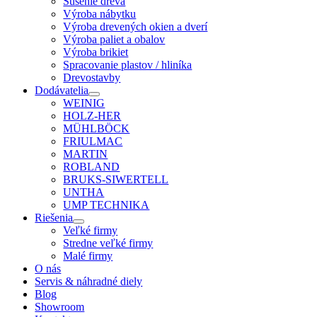
Sušenie dreva
Výroba nábytku
Výroba drevených okien a dverí
Výroba paliet a obalov
Výroba brikiet
Spracovanie plastov / hliníka
Drevostavby
Dodávatelia
WEINIG
HOLZ-HER
MÜHLBÖCK
FRIULMAC
MARTIN
ROBLAND
BRUKS-SIWERTELL
UNTHA
UMP TECHNIKA
Riešenia
Veľké firmy
Stredne veľké firmy
Malé firmy
O nás
Servis & náhradné diely
Blog
Showroom