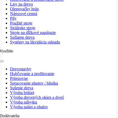
Lisy na drevo
Olepovačky hrán
Nárezové centrá
Píly
Použité stroje
Stolárske stroje
Stroje na dĺžkové napájanie
Sušiarne dreva
Systémy na likvidáciu odpadu
Využitie
Toggle
Navigation
Drevostavby
Hobľovanie a profilovanie
Prírezovne
Spracovanie plastov / hliníka
Sušenie dreva
Výroba brikiet
Výroba drevených okien a dverí
Výroba nábytku
Výroba paliet a obalov
Dodávatelia