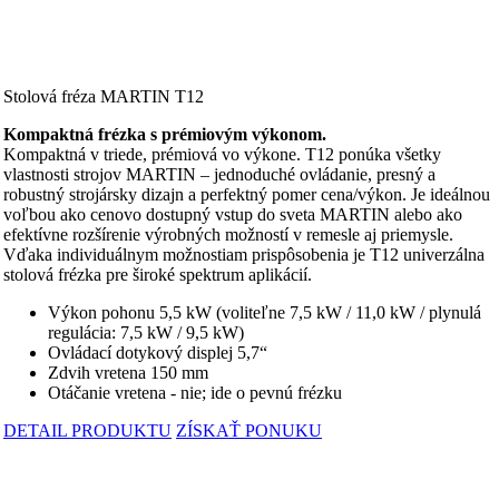
Stolová fréza MARTIN T12
Kompaktná frézka s prémiovým výkonom.
Kompaktná v triede, prémiová vo výkone. T12 ponúka všetky
vlastnosti strojov MARTIN – jednoduché ovládanie, presný a
robustný strojársky dizajn a perfektný pomer cena/výkon. Je ideálnou
voľbou ako cenovo dostupný vstup do sveta MARTIN alebo ako
efektívne rozšírenie výrobných možností v remesle aj priemysle.
Vďaka individuálnym možnostiam prispôsobenia je T12 univerzálna
stolová frézka pre široké spektrum aplikácií.
Výkon pohonu 5,5 kW (voliteľne 7,5 kW / 11,0 kW / plynulá
regulácia: 7,5 kW / 9,5 kW)
Ovládací dotykový displej 5,7“
Zdvih vretena 150 mm
Otáčanie vretena - nie; ide o pevnú frézku
DETAIL PRODUKTU
ZÍSKAŤ PONUKU