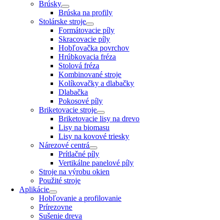
Brúsky
Brúska na profily
Stolárske stroje
Formátovacie píly
Skracovacie píly
Hobľovačka povrchov
Hrúbkovacia fréza
Stolová fréza
Kombinované stroje
Kolíkovačky a dlabačky
Dlabačka
Pokosové píly
Briketovacie stroje
Briketovacie lisy na drevo
Lisy na biomasu
Lisy na kovové triesky
Nárezové centrá
Prítlačné píly
Vertikálne panelové píly
Stroje na výrobu okien
Použité stroje
Aplikácie
Hobľovanie a profilovanie
Prírezovne
Sušenie dreva