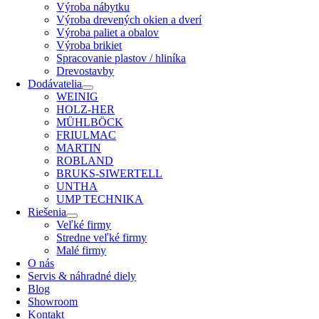
Výroba nábytku
Výroba drevených okien a dverí
Výroba paliet a obalov
Výroba brikiet
Spracovanie plastov / hliníka
Drevostavby
Dodávatelia
WEINIG
HOLZ-HER
MÜHLBÖCK
FRIULMAC
MARTIN
ROBLAND
BRUKS-SIWERTELL
UNTHA
UMP TECHNIKA
Riešenia
Veľké firmy
Stredne veľké firmy
Malé firmy
O nás
Servis & náhradné diely
Blog
Showroom
Kontakt