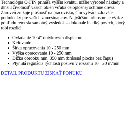
Technológia Q-FIN prináša vyššiu kvalitu, nižšie výrobné náklady a
dlhšiu životnosť vašich okien vďaka celoplošnej ochrane dreva.
Zároveň znižuje prašnosť na pracovisku, čím vytvára zdravšie
podmienky pre vašich zamestnancov. Najväčším prínosom je však z
pohľadu remesla samotný výsledok – dokonale hladký povrch, ktorý
robí rozdiel.
Ovládanie 10,4“ dotykovým displejom
Kefovanie
Šírka opracovania 10 - 250 mm
Výška opracovania 10 - 250 mm
Dĺžka obrobku min. 350 mm (brúsená plocha bez čapu)
Plynulá regulácia rýchlosti posuvu v rozsahu 10 - 20 m/min
DETAIL PRODUKTU
ZÍSKAŤ PONUKU