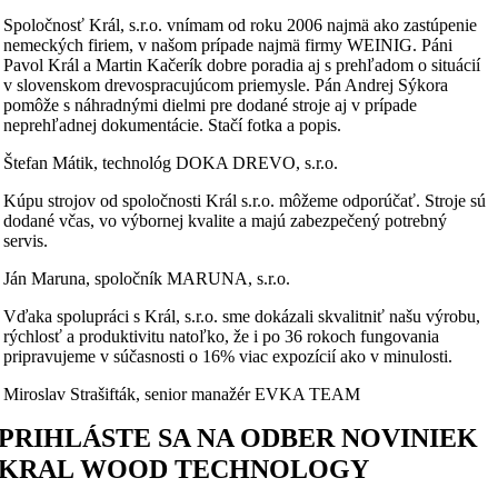
Spoločnosť Král, s.r.o. vnímam od roku 2006 najmä ako zastúpenie
nemeckých firiem, v našom prípade najmä firmy WEINIG. Páni
Pavol Král a Martin Kačerík dobre poradia aj s prehľadom o situácií
v slovenskom drevospracujúcom priemysle. Pán Andrej Sýkora
pomôže s náhradnými dielmi pre dodané stroje aj v prípade
neprehľadnej dokumentácie. Stačí fotka a popis.
Štefan Mátik, technológ DOKA DREVO, s.r.o.
Kúpu strojov od spoločnosti Král s.r.o. môžeme odporúčať. Stroje sú
dodané včas, vo výbornej kvalite a majú zabezpečený potrebný
servis.
Ján Maruna, spoločník MARUNA, s.r.o.
Vďaka spolupráci s Král, s.r.o. sme dokázali skvalitniť našu výrobu,
rýchlosť a produktivitu natoľko, že i po 36 rokoch fungovania
pripravujeme v súčasnosti o 16% viac expozícií ako v minulosti.
Miroslav Strašifták, senior manažér EVKA TEAM
PRIHLÁSTE SA NA ODBER NOVINIEK
KRAL WOOD TECHNOLOGY