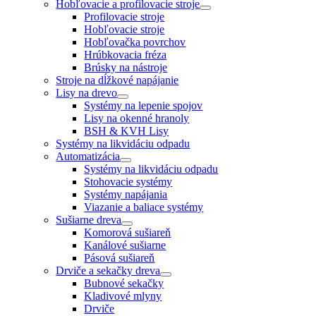
Hobľovacie a profilovacie stroje
Profilovacie stroje
Hobľovacie stroje
Hobľovačka povrchov
Hrúbkovacia fréza
Brúsky na nástroje
Stroje na dĺžkové napájanie
Lisy na drevo
Systémy na lepenie spojov
Lisy na okenné hranoly
BSH & KVH Lisy
Systémy na likvidáciu odpadu
Automatizácia
Systémy na likvidáciu odpadu
Stohovacie systémy
Systémy napájania
Viazanie a baliace systémy
Sušiarne dreva
Komorová sušiareň
Kanálové sušiarne
Pásová sušiareň
Drviče a sekačky dreva
Bubnové sekačky
Kladivové mlyny
Drviče