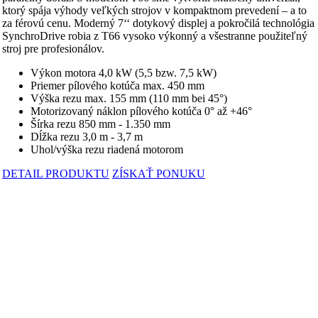
ktorý spája výhody veľkých strojov v kompaktnom prevedení – a to
za férovú cenu. Moderný 7‘‘ dotykový displej a pokročilá technológia
SynchroDrive robia z T66 vysoko výkonný a všestranne použiteľný
stroj pre profesionálov.
Výkon motora 4,0 kW (5,5 bzw. 7,5 kW)
Priemer pílového kotúča max. 450 mm
Výška rezu max. 155 mm (110 mm bei 45°)
Motorizovaný náklon pílového kotúča 0° až +46°
Šírka rezu 850 mm - 1.350 mm
Dĺžka rezu 3,0 m - 3,7 m
Uhol/výška rezu riadená motorom
DETAIL PRODUKTU
ZÍSKAŤ PONUKU