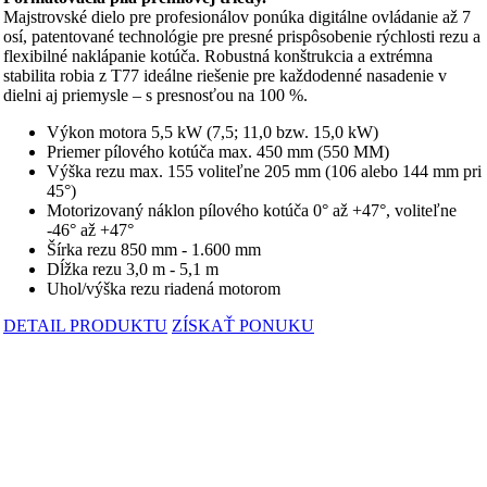
Majstrovské dielo pre profesionálov ponúka digitálne ovládanie až 7
osí, patentované technológie pre presné prispôsobenie rýchlosti rezu a
flexibilné naklápanie kotúča. Robustná konštrukcia a extrémna
stabilita robia z T77 ideálne riešenie pre každodenné nasadenie v
dielni aj priemysle – s presnosťou na 100 %.
Výkon motora 5,5 kW (7,5; 11,0 bzw. 15,0 kW)
Priemer pílového kotúča max. 450 mm (550 MM)
Výška rezu max. 155 voliteľne 205 mm (106 alebo 144 mm pri
45°)
Motorizovaný náklon pílového kotúča 0° až +47°, voliteľne
-46° až +47°
Šírka rezu 850 mm - 1.600 mm
Dĺžka rezu 3,0 m - 5,1 m
Uhol/výška rezu riadená motorom
DETAIL PRODUKTU
ZÍSKAŤ PONUKU