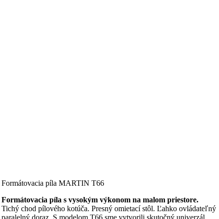
Formátovacia píla MARTIN T66
Formátovacia píla s vysokým výkonom na malom priestore.
Tichý chod pílového kotúča. Presný omietací stôl. Ľahko ovládateľný
paralelný doraz. S modelom T66 sme vytvorili skutočný univerzál,