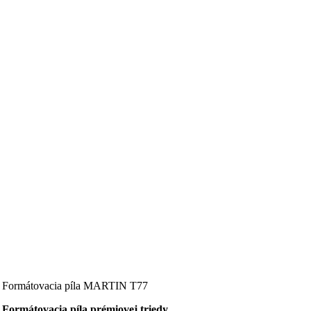
Formátovacia píla MARTIN T77
Formátovacia píla prémiovej triedy.