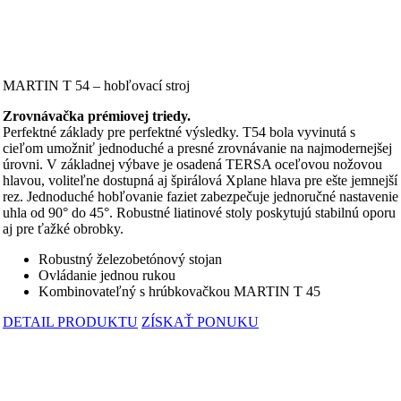
MARTIN T 54 – hobľovací stroj
Zrovnávačka prémiovej triedy.
Perfektné základy pre perfektné výsledky. T54 bola vyvinutá s
cieľom umožniť jednoduché a presné zrovnávanie na najmodernejšej
úrovni. V základnej výbave je osadená TERSA oceľovou nožovou
hlavou, voliteľne dostupná aj špirálová Xplane hlava pre ešte jemnejší
rez. Jednoduché hobľovanie faziet zabezpečuje jednoručné nastavenie
uhla od 90° do 45°. Robustné liatinové stoly poskytujú stabilnú oporu
aj pre ťažké obrobky.
Robustný železobetónový stojan
Ovládanie jednou rukou
Kombinovateľný s hrúbkovačkou MARTIN T 45
DETAIL PRODUKTU
ZÍSKAŤ PONUKU