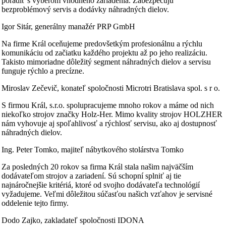
poradiť s výberom vhodného zariadenia. Zabezpečujú
bezproblémový servis a dodávky náhradných dielov.
Igor Sitár, generálny manažér PRP GmbH
Na firme Král oceňujeme predovšetkým profesionálnu a rýchlu
komunikáciu od začiatku každého projektu až po jeho realizáciu.
Takisto mimoriadne dôležitý segment náhradných dielov a servisu
funguje rýchlo a precízne.
Miroslav Zečevič, konateľ spoločnosti Microtri Bratislava spol. s r o.
S firmou Král, s.r.o. spolupracujeme mnoho rokov a máme od nich
niekoľko strojov značky Holz-Her. Mimo kvality strojov HOLZHER
nám vyhovuje aj spoľahlivosť a rýchlosť servisu, ako aj dostupnosť
náhradných dielov.
Ing. Peter Tomko, majiteľ nábytkového stolárstva Tomko
Za posledných 20 rokov sa firma Král stala našim najväčším
dodávateľom strojov a zariadení. Sú schopní splniť aj tie
najnáročnejšie kritériá, ktoré od svojho dodávateľa technológií
vyžadujeme. Veľmi dôležitou súčasťou našich vzťahov je servisné
oddelenie tejto firmy.
Dodo Zajko, zakladateľ spoločnosti IDONA