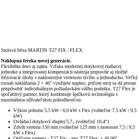
Stolová fréza MARTIN T27 FIX / FLEX
Náklopná frézka novej generácie.
Flexibilita dnes aj zajtra. Vďaka modernej dotykovej riadiacej
jednotke a integrovanej kompenzácii nástroja pripravíte aj zložité
frézovacie úlohy s nakloneným vretenom rýchlo a jednoducho. Veľký
rozsah nakláňania 2 × 46° využijete naplno, pričom stroj sa dá presne
prispôsobiť individuálnym požiadavkám vášho podniku. T27 Flex je
spoľahlivý partner, ktorý kombinuje špičkovú technológiu s
maximálnou užívateľskou pohodlnosťou.
Výkon pohonu 5,5 kW / 6,0 kW s Flex (voliteľne 7,5 kW / 9,5
kW)
Ovládací dotykový displej 5,7„ (voliteľný 10,4“)
Zdvih vretena 150 mm (voliteľne 125 mm s motorom 7,5 | 9,5
kW s Flex)
Otáčanie vretena - T27 Fix: - nie; T27 Flex: ± 46,00°