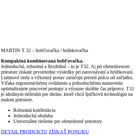
MARTIN T 32 – hobľovačka / hrúbkovačka
Kompaktná kombinovaná hobľovačka.
Jednoduchá, robustná a flexibilná – to je T32. Aj pri obmedzenom
priestore získate prvotriedne výsledky pri zarovnávaní a hrúbkovaní.
Liatinové stoly a výkonný posuv zaručujú presnú prácu od začiatku.
Vďaka ergonomickému ovládaniu a jednoduchému nastaveniu
optimalizujete pracovné postupy a výrazne skrátite čas prípravy. T32
je ideálnym riešením pre dielne, ktoré chcú špičkovú technológiu na
malom priestore.
Robustná konštrukcia
Jednoduchá obsluha
Univerzálne riešenie pre obmedzené priestory
DETAIL PRODUKTU
ZÍSKAŤ PONUKU