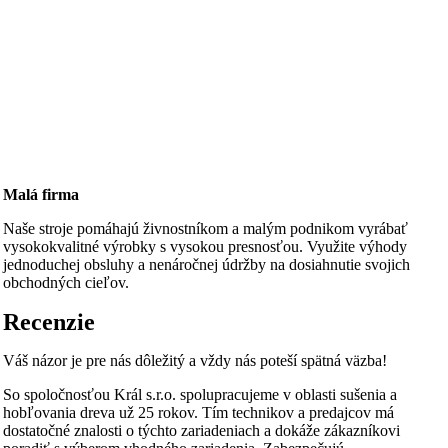
Malá firma
Naše stroje pomáhajú živnostníkom a malým podnikom vyrábať
vysokokvalitné výrobky s vysokou presnosťou. Využite výhody
jednoduchej obsluhy a nenáročnej údržby na dosiahnutie svojich
obchodných cieľov.
Recenzie
Váš názor je pre nás dôležitý a vždy nás poteší spätná väzba!
So spoločnosťou Král s.r.o. spolupracujeme v oblasti sušenia a
hobľovania dreva už 25 rokov. Tím technikov a predajcov má
dostatočné znalosti o týchto zariadeniach a dokáže zákazníkovi