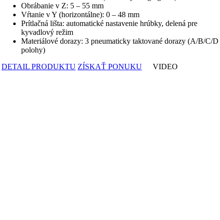
Obrábanie v Z: 5 – 55 mm
Vŕtanie v Y (horizontálne): 0 – 48 mm
Prítlačná lišta: automatické nastavenie hrúbky, delená pre
kyvadlový režim
Materiálové dorazy: 3 pneumaticky taktované dorazy (A/B/C/D
polohy)
DETAIL PRODUKTU
ZÍSKAŤ PONUKU
VIDEO