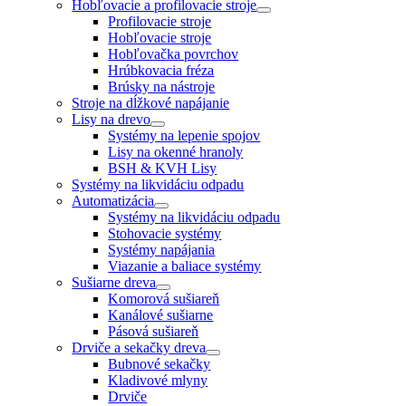
Hobľovacie a profilovacie stroje
Profilovacie stroje
Hobľovacie stroje
Hobľovačka povrchov
Hrúbkovacia fréza
Brúsky na nástroje
Stroje na dĺžkové napájanie
Lisy na drevo
Systémy na lepenie spojov
Lisy na okenné hranoly
BSH & KVH Lisy
Systémy na likvidáciu odpadu
Automatizácia
Systémy na likvidáciu odpadu
Stohovacie systémy
Systémy napájania
Viazanie a baliace systémy
Sušiarne dreva
Komorová sušiareň
Kanálové sušiarne
Pásová sušiareň
Drviče a sekačky dreva
Bubnové sekačky
Kladivové mlyny
Drviče