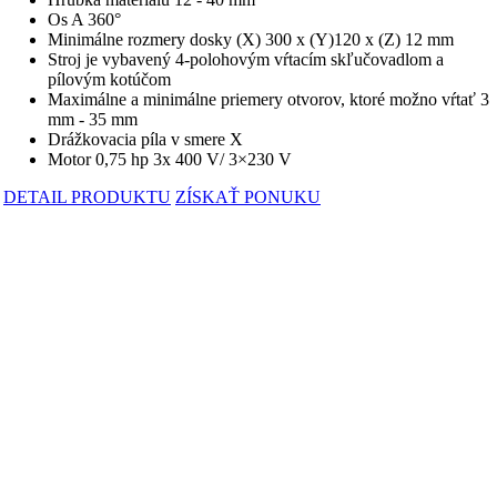
Os A 360°
Minimálne rozmery dosky (X) 300 x (Y)120 x (Z) 12 mm
Stroj je vybavený 4-polohovým vŕtacím skľučovadlom a
pílovým kotúčom
Maximálne a minimálne priemery otvorov, ktoré možno vŕtať 3
mm - 35 mm
Drážkovacia píla v smere X
Motor 0,75 hp 3x 400 V/ 3×230 V
DETAIL PRODUKTU
ZÍSKAŤ PONUKU