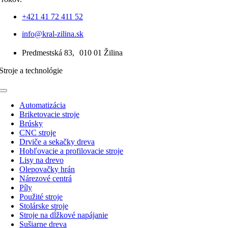
+421 41 72 411 52
info@kral-zilina.sk
Predmestská 83, 010 01 Žilina
Stroje a technológie
Toggle
Navigation
Automatizácia
Briketovacie stroje
Brúsky
CNC stroje
Drviče a sekačky dreva
Hobľovacie a profilovacie stroje
Lisy na drevo
Olepovačky hrán
Nárezové centrá
Píly
Použité stroje
Stolárske stroje
Stroje na dĺžkové napájanie
Sušiarne dreva