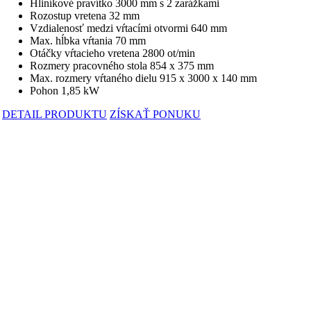
Hliníkové pravítko 3000 mm s 2 zarážkami
Rozostup vretena 32 mm
Vzdialenosť medzi vŕtacími otvormi 640 mm
Max. hĺbka vŕtania 70 mm
Otáčky vŕtacieho vretena 2800 ot/min
Rozmery pracovného stola 854 x 375 mm
Max. rozmery vŕtaného dielu 915 x 3000 x 140 mm
Pohon 1,85 kW
DETAIL PRODUKTU
ZÍSKAŤ PONUKU