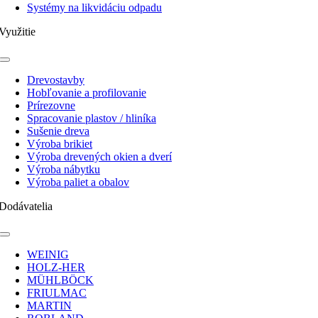
Systémy na likvidáciu odpadu
Využitie
Toggle
Navigation
Drevostavby
Hobľovanie a profilovanie
Prírezovne
Spracovanie plastov / hliníka
Sušenie dreva
Výroba brikiet
Výroba drevených okien a dverí
Výroba nábytku
Výroba paliet a obalov
Dodávatelia
Toggle
Navigation
WEINIG
HOLZ-HER
MÜHLBÖCK
FRIULMAC
MARTIN