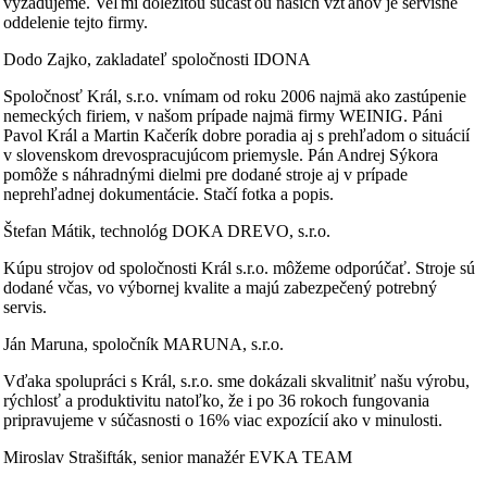
vyžadujeme. Veľmi dôležitou súčasťou našich vzťahov je servisné
oddelenie tejto firmy.
Dodo Zajko, zakladateľ spoločnosti IDONA
Spoločnosť Král, s.r.o. vnímam od roku 2006 najmä ako zastúpenie
nemeckých firiem, v našom prípade najmä firmy WEINIG. Páni
Pavol Král a Martin Kačerík dobre poradia aj s prehľadom o situácií
v slovenskom drevospracujúcom priemysle. Pán Andrej Sýkora
pomôže s náhradnými dielmi pre dodané stroje aj v prípade
neprehľadnej dokumentácie. Stačí fotka a popis.
Štefan Mátik, technológ DOKA DREVO, s.r.o.
Kúpu strojov od spoločnosti Král s.r.o. môžeme odporúčať. Stroje sú
dodané včas, vo výbornej kvalite a majú zabezpečený potrebný
servis.
Ján Maruna, spoločník MARUNA, s.r.o.
Vďaka spolupráci s Král, s.r.o. sme dokázali skvalitniť našu výrobu,
rýchlosť a produktivitu natoľko, že i po 36 rokoch fungovania
pripravujeme v súčasnosti o 16% viac expozícií ako v minulosti.
Miroslav Strašifták, senior manažér EVKA TEAM