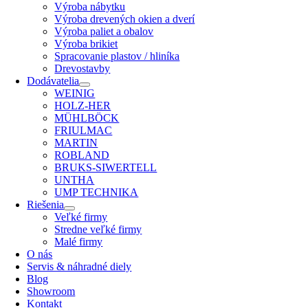
Výroba nábytku
Výroba drevených okien a dverí
Výroba paliet a obalov
Výroba brikiet
Spracovanie plastov / hliníka
Drevostavby
Dodávatelia
WEINIG
HOLZ-HER
MÜHLBÖCK
FRIULMAC
MARTIN
ROBLAND
BRUKS-SIWERTELL
UNTHA
UMP TECHNIKA
Riešenia
Veľké firmy
Stredne veľké firmy
Malé firmy
O nás
Servis & náhradné diely
Blog
Showroom
Kontakt