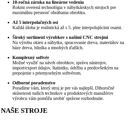
10-ročná záruka na lineárne vedenia
Rokmi overená technológia v nábytkárskych strojoch pre
maximálnu presnosť obrábania obrobku.
Až 5 interpolačných osí
Každá úloha je realistická až s 5. plne interpolujúcimi osami.
Široký sortiment výrobkov s našimi CNC strojmi
Na výrobu okien a nábytku, spracovanie dreva, materiálov na
báze dreva, hliníka a mnohých ďalších.
Komplexný softvér
Možné využiť na návrh obrobkov, správu nástrojov,
import/export údajov, štatistiky, údržbu a predovšetkým na
prepojenie s priemyselným softvérom.
Odborné poradenstvo
Poradíme vám, ktorý stroj je pre vás najlepší. Dlhoročné
skúsenosti našich technikov a produktových manažérov
výrobcu vám pomôžu urobiť správne rozhodnutie.
NAŠE STROJE