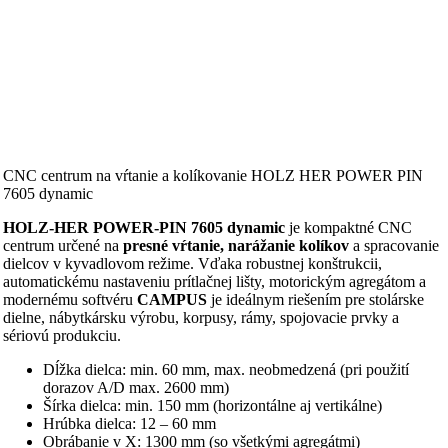
CNC centrum na vŕtanie a kolíkovanie HOLZ HER POWER PIN
7605 dynamic
HOLZ-HER POWER‑PIN 7605 dynamic
je kompaktné CNC
centrum určené na
presné vŕtanie, narážanie kolíkov
a spracovanie
dielcov v kyvadlovom režime. Vďaka robustnej konštrukcii,
automatickému nastaveniu prítlačnej lišty, motorickým agregátom a
modernému softvéru
CAMPUS
je ideálnym riešením pre stolárske
dielne, nábytkársku výrobu, korpusy, rámy, spojovacie prvky a
sériovú produkciu.
Dĺžka dielca: min. 60 mm, max. neobmedzená (pri použití
dorazov A/D max. 2600 mm)
Šírka dielca: min. 150 mm (horizontálne aj vertikálne)
Hrúbka dielca: 12 – 60 mm
Obrábanie v X: 1300 mm (so všetkými agregátmi)