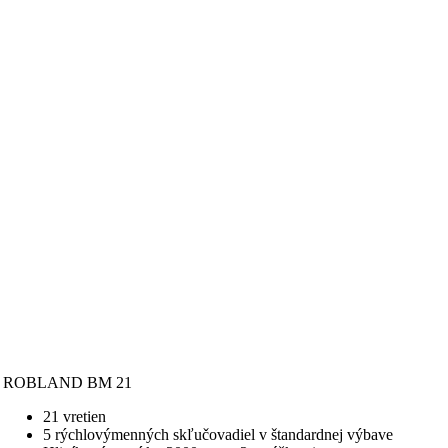
ROBLAND BM 21
21 vretien
5 rýchlovýmenných skľučovadiel v štandardnej výbave