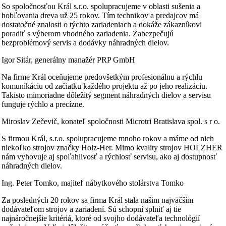
So spoločnosťou Král s.r.o. spolupracujeme v oblasti sušenia a
hobľovania dreva už 25 rokov. Tím technikov a predajcov má
dostatočné znalosti o týchto zariadeniach a dokáže zákazníkovi
poradiť s výberom vhodného zariadenia. Zabezpečujú
bezproblémový servis a dodávky náhradných dielov.
Igor Sitár, generálny manažér PRP GmbH
Na firme Král oceňujeme predovšetkým profesionálnu a rýchlu
komunikáciu od začiatku každého projektu až po jeho realizáciu.
Takisto mimoriadne dôležitý segment náhradných dielov a servisu
funguje rýchlo a precízne.
Miroslav Zečevič, konateľ spoločnosti Microtri Bratislava spol. s r o.
S firmou Král, s.r.o. spolupracujeme mnoho rokov a máme od nich
niekoľko strojov značky Holz-Her. Mimo kvality strojov HOLZHER
nám vyhovuje aj spoľahlivosť a rýchlosť servisu, ako aj dostupnosť
náhradných dielov.
Ing. Peter Tomko, majiteľ nábytkového stolárstva Tomko
Za posledných 20 rokov sa firma Král stala našim najväčším
dodávateľom strojov a zariadení. Sú schopní splniť aj tie
najnáročnejšie kritériá, ktoré od svojho dodávateľa technológií