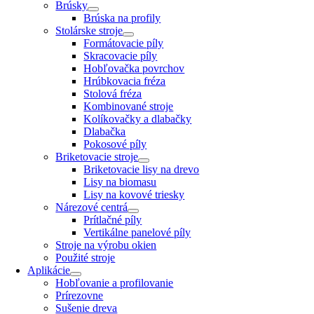
Brúsky
Brúska na profily
Stolárske stroje
Formátovacie píly
Skracovacie píly
Hobľovačka povrchov
Hrúbkovacia fréza
Stolová fréza
Kombinované stroje
Kolíkovačky a dlabačky
Dlabačka
Pokosové píly
Briketovacie stroje
Briketovacie lisy na drevo
Lisy na biomasu
Lisy na kovové triesky
Nárezové centrá
Prítlačné píly
Vertikálne panelové píly
Stroje na výrobu okien
Použité stroje
Aplikácie
Hobľovanie a profilovanie
Prírezovne
Sušenie dreva