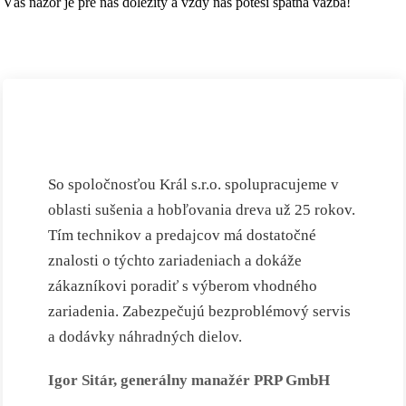
Váš názor je pre nás dôležitý a vždy nás poteší spätná väzba!
So spoločnosťou Král s.r.o. spolupracujeme v
oblasti sušenia a hobľovania dreva už 25 rokov.
Tím technikov a predajcov má dostatočné
znalosti o týchto zariadeniach a dokáže
zákazníkovi poradiť s výberom vhodného
zariadenia. Zabezpečujú bezproblémový servis
a dodávky náhradných dielov.
Igor Sitár, generálny manažér PRP GmbH