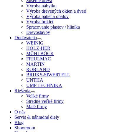
Sušenie dreva
Výroba nábytku
Výroba drevených okien a dverí
Výroba paliet a obalov
Výroba brikiet
Spracovanie plastov / hliníka
Drevostavby
Dodávatelia
WEINIG
HOLZ-HER
MÜHLBÖCK
FRIULMAC
MARTIN
ROBLAND
BRUKS-SIWERTELL
UNTHA
UMP TECHNIKA
Riešenia
Veľké firmy
Stredne veľké firmy
Malé firmy
O nás
Servis & náhradné diely
Blog
Showroom