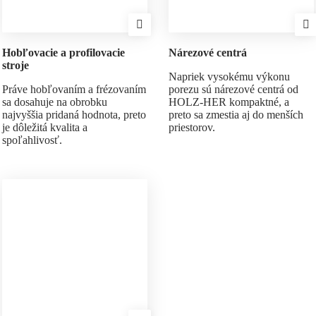
Hobľovacie a profilovacie
Nárezové centrá
stroje
Napriek vysokému výkonu
Práve hobľovaním a frézovaním
porezu sú nárezové centrá od
sa dosahuje na obrobku
HOLZ-HER kompaktné, a
najvyššia pridaná hodnota, preto
preto sa zmestia aj do menších
je dôležitá kvalita a
priestorov.
spoľahlivosť.