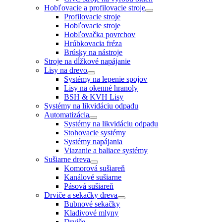
Hobľovacie a profilovacie stroje
Profilovacie stroje
Hobľovacie stroje
Hobľovačka povrchov
Hrúbkovacia fréza
Brúsky na nástroje
Stroje na dĺžkové napájanie
Lisy na drevo
Systémy na lepenie spojov
Lisy na okenné hranoly
BSH & KVH Lisy
Systémy na likvidáciu odpadu
Automatizácia
Systémy na likvidáciu odpadu
Stohovacie systémy
Systémy napájania
Viazanie a baliace systémy
Sušiarne dreva
Komorová sušiareň
Kanálové sušiarne
Pásová sušiareň
Drviče a sekačky dreva
Bubnové sekačky
Kladivové mlyny
Drviče