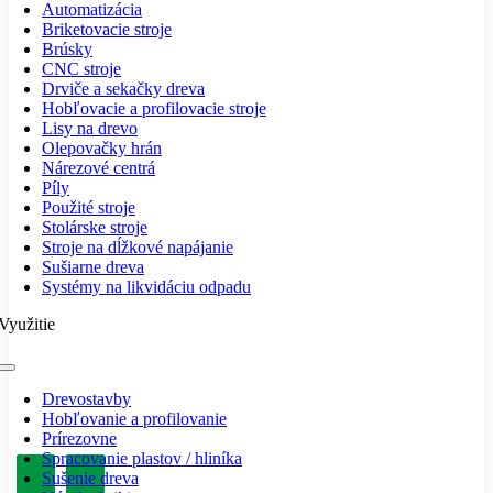
Navigation
Automatizácia
Briketovacie stroje
Brúsky
CNC stroje
Drviče a sekačky dreva
Hobľovacie a profilovacie stroje
Lisy na drevo
Olepovačky hrán
Nárezové centrá
Píly
Použité stroje
Stolárske stroje
Stroje na dĺžkové napájanie
Sušiarne dreva
Systémy na likvidáciu odpadu
Využitie
Toggle
Navigation
Drevostavby
Hobľovanie a profilovanie
Prírezovne
Spracovanie plastov / hliníka
Sušenie dreva