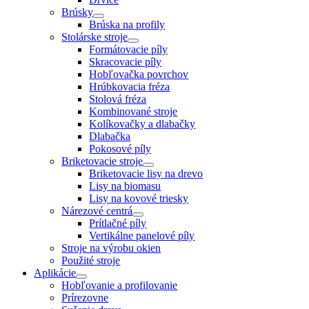
Brúsky
Brúska na profily
Stolárske stroje
Formátovacie píly
Skracovacie píly
Hobľovačka povrchov
Hrúbkovacia fréza
Stolová fréza
Kombinované stroje
Kolíkovačky a dlabačky
Dlabačka
Pokosové píly
Briketovacie stroje
Briketovacie lisy na drevo
Lisy na biomasu
Lisy na kovové triesky
Nárezové centrá
Prítlačné píly
Vertikálne panelové píly
Stroje na výrobu okien
Použité stroje
Aplikácie
Hobľovanie a profilovanie
Prírezovne