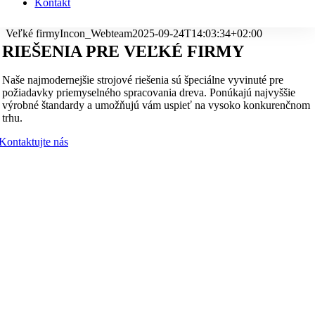
Kontakt
Veľké firmy
Incon_Webteam
2025-09-24T14:03:34+02:00
RIEŠENIA PRE VEĽKÉ FIRMY
Naše najmodernejšie strojové riešenia sú špeciálne vyvinuté pre
požiadavky priemyselného spracovania dreva. Ponúkajú najvyššie
výrobné štandardy a umožňujú vám uspieť na vysoko konkurenčnom
trhu.
Kontaktujte nás