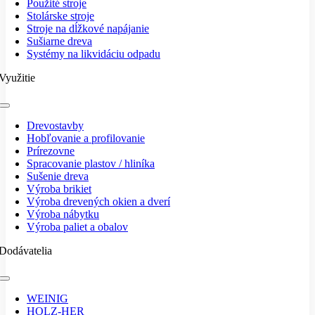
Použité stroje
Stolárske stroje
Stroje na dĺžkové napájanie
Sušiarne dreva
Systémy na likvidáciu odpadu
Využitie
Toggle
Navigation
Drevostavby
Hobľovanie a profilovanie
Prírezovne
Spracovanie plastov / hliníka
Sušenie dreva
Výroba brikiet
Výroba drevených okien a dverí
Výroba nábytku
Výroba paliet a obalov
Dodávatelia
Toggle
Navigation
WEINIG
HOLZ-HER