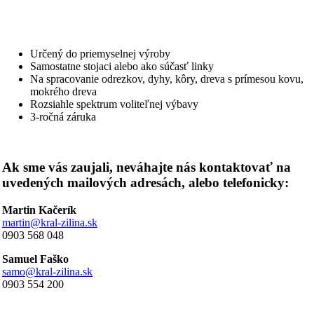
Určený do priemyselnej výroby
Samostatne stojaci alebo ako súčasť linky
Na spracovanie odrezkov, dyhy, kôry, dreva s prímesou kovu,
mokrého dreva
Rozsiahle spektrum voliteľnej výbavy
3-ročná záruka
Ak sme vás zaujali, neváhajte nás kontaktovať na
uvedených mailových adresách, alebo telefonicky:
Martin Kačerík
martin@kral-zilina.sk
0903 568 048
Samuel Faško
samo@kral-zilina.sk
0903 554 200