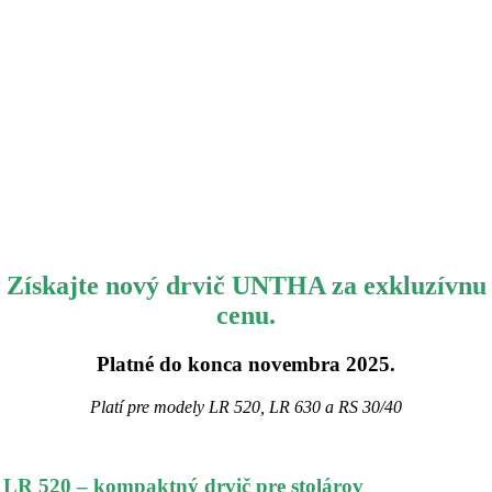
Získajte nový drvič UNTHA za exkluzívnu
cenu.
Platné do konca novembra 2025.
Platí pre modely LR 520, LR 630 a RS 30/40
LR 520 – kompaktný drvič pre stolárov