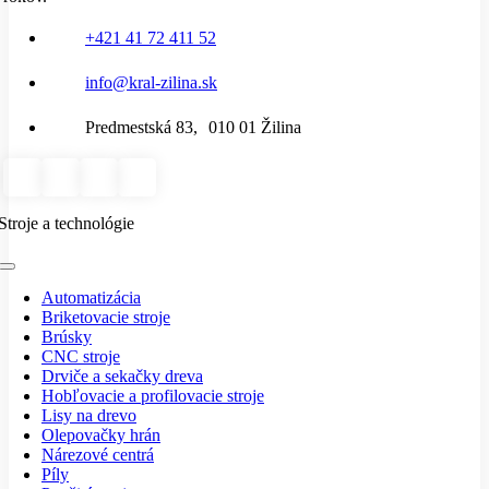
+421 41 72 411 52
info@kral-zilina.sk
Predmestská 83, 010 01 Žilina
Stroje a technológie
Toggle
Navigation
Automatizácia
Briketovacie stroje
Brúsky
CNC stroje
Drviče a sekačky dreva
Hobľovacie a profilovacie stroje
Lisy na drevo
Olepovačky hrán
Nárezové centrá
Píly