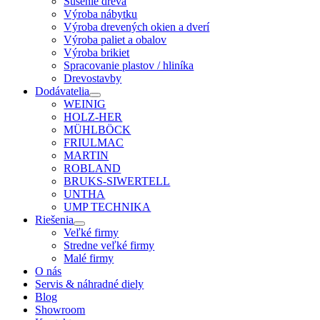
Sušenie dreva
Výroba nábytku
Výroba drevených okien a dverí
Výroba paliet a obalov
Výroba brikiet
Spracovanie plastov / hliníka
Drevostavby
Dodávatelia
WEINIG
HOLZ-HER
MÜHLBÖCK
FRIULMAC
MARTIN
ROBLAND
BRUKS-SIWERTELL
UNTHA
UMP TECHNIKA
Riešenia
Veľké firmy
Stredne veľké firmy
Malé firmy
O nás
Servis & náhradné diely
Blog
Showroom