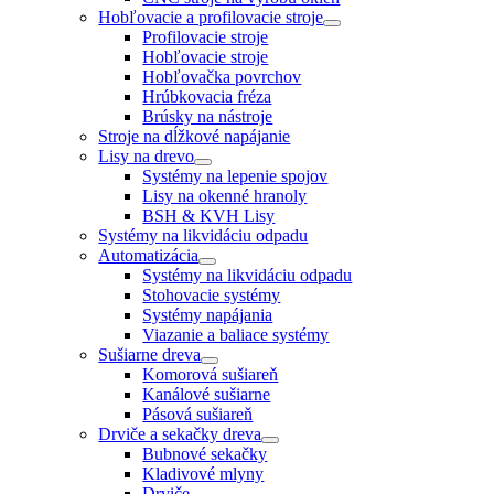
Hobľovacie a profilovacie stroje
Profilovacie stroje
Hobľovacie stroje
Hobľovačka povrchov
Hrúbkovacia fréza
Brúsky na nástroje
Stroje na dĺžkové napájanie
Lisy na drevo
Systémy na lepenie spojov
Lisy na okenné hranoly
BSH & KVH Lisy
Systémy na likvidáciu odpadu
Automatizácia
Systémy na likvidáciu odpadu
Stohovacie systémy
Systémy napájania
Viazanie a baliace systémy
Sušiarne dreva
Komorová sušiareň
Kanálové sušiarne
Pásová sušiareň
Drviče a sekačky dreva
Bubnové sekačky
Kladivové mlyny
Drviče