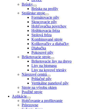
Brúsky
Brúska na profily
Stolárske stroje
Formátovacie píly
Skracovacie píly
Hobľovačka povrchov
Hrúbkovacia fréza
Stolová fréza
Kombinované stroje
Kolíkovačky a dlabačky
Dlabačka
Pokosové píly
Briketovacie stroje
Briketovacie lisy na drevo
Lisy na biomasu
Lisy na kovové triesky
Nárezové centrá
Prítlačné píly
Vertikálne panelové píly
Stroje na výrobu okien
Použité stroje
Aplikácie
Hobľovanie a profilovanie
Prírezovne