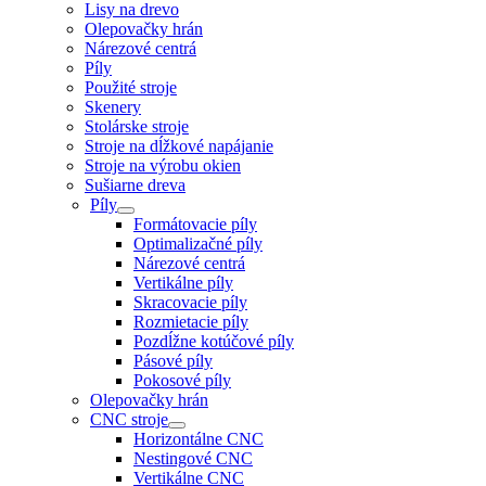
Lisy na drevo
Olepovačky hrán
Nárezové centrá
Píly
Použité stroje
Skenery
Stolárske stroje
Stroje na dĺžkové napájanie
Stroje na výrobu okien
Sušiarne dreva
Píly
Formátovacie píly
Optimalizačné píly
Nárezové centrá
Vertikálne píly
Skracovacie píly
Rozmietacie píly
Pozdĺžne kotúčové píly
Pásové píly
Pokosové píly
Olepovačky hrán
CNC stroje
Horizontálne CNC
Nestingové CNC
Vertikálne CNC