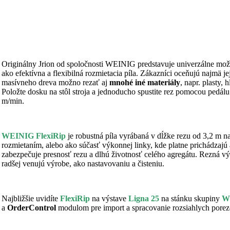
Originálny Jrion od spoločnosti WEINIG predstavuje univerzálne možno
ako efektívna a flexibilná rozmietacia píla. Zákazníci oceňujú najmä 
masívneho dreva možno rezať aj
mnohé iné materiály
, napr. plasty,
Položte dosku na stôl stroja a jednoducho spustite rez pomocou pedálu
m/min.
WEINIG FlexiRip
je robustná píla vyrábaná v dĺžke rezu od 3,2 m n
rozmietaním, alebo ako súčasť výkonnej linky, kde platne prichádzaj
zabezpečuje presnosť rezu a dlhú životnosť celého agregátu. Rezná vý
radšej venujú výrobe, ako nastavovaniu a čisteniu.
Najbližšie uvidíte
FlexiRip
na výstave
Ligna 25
na stánku skupiny
W
a
OrderControl
modulom pre import a spracovanie rozsiahlych pore