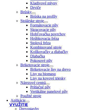
Kladivové mlyny
Drviče
Brúsky
Brúska na profily
Stolárske stroje
Formátovacie píly
Skracovacie píly
Hobľovačka povrchov
Hrúbkovacia fréza
Stolová fréza
Kombinované stroje
Kolíkovačky a dlabačky
Dlabačka
Pokosové píly
Briketovacie stroje
Briketovacie lisy na drevo
Lisy na biomasu
Lisy na kovové triesky
Nárezové centrá
Prítlačné píly
Vertikálne panelové píly
Použité stroje
Aplikácie
VYUŽITIE
Drevostavby