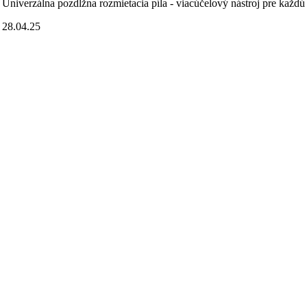
Univerzálna pozdĺžna rozmietacia píla - viacúčelový nástroj pre každú
28.04.25