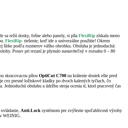
 sa režú dosky, fošne alebo panely, si píla
FlexiRip
získala meno
ou.
FlexiRip
:
riešenie, keď ide o univerzálne použitie! Okrem
ívnej šírke podľa rozmerov vášho obrobku. Obsluha je jednoduchá:
olohy. Posuv pri rezaní je plynulo nastaviteľný v rozsahu 0 – 80
ovou skracovacou pílou
OptiCut C700
na krátenie dosiek ešte pred
je cez presné ložiskové kladky po dvoch kalených tyčiach, čo
. Jednoduchú obsluhu a údržbu stroja ocenia tí, ktorí pracovný čas
 ovládanie,
Anti-Lock
systémom pre zvýšenie spoľahlivosti výroby
tov WEINIG.