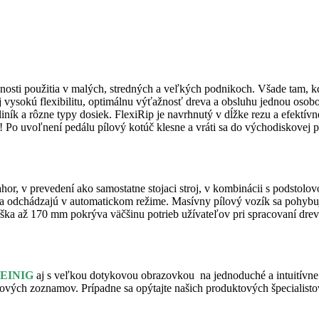
sti použitia v malých, stredných a veľkých podnikoch. Všade tam, kde
jej vysokú flexibilitu, optimálnu výťažnosť dreva a obsluhu jednou osob
 hliník a rôzne typy dosiek. FlexiRip je navrhnutý v dĺžke rezu a efekt
! Po uvoľnení pedálu pílový kotúč klesne a vráti sa do východiskovej p
ahor, v prevedení ako samostatne stojaci stroj, v kombinácii s podstol
ú a odchádzajú v automatickom režime. Masívny pílový vozík sa pohybu
ška až 170 mm pokrýva väčšinu potrieb užívateľov pri spracovaní dreva
EINIG
aj s veľkou dotykovou obrazovkou na jednoduché a intuitívne
zových zoznamov. Prípadne sa opýtajte našich produktových špecialis