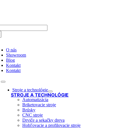
Skip
to
content
arch
:
oggle
avigation
O nás
Showroom
Blog
Kontakt
Kontakt
Toggle
Navigation
Stroje a technológie
STROJE A TECHNOLÓGIE
Automatizácia
Briketovacie stroje
Brúsky
CNC stroje
Drviče a sekačky dreva
Hobľovacie a profilovacie stroje