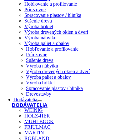
Hobľovanie a profilovanie
Prírezovne
Spracovanie plastov / hliníka
Sušenie dreva
Výroba brikiet
Výroba drevených okien a dverí
Výroba nábytku
Výroba paliet a obalov
Hobľovanie a profilovanie
Prírezovne
Sušenie dreva
Výroba nábytku
Výroba drevených okien a dverí
Výroba paliet a obalov
Výroba brikiet
Spracovanie plastov / hliníka
Drevostavby
Dodávatelia
DODÁVATELIA
WEINIG
HOLZ-HER
MÜHLBÖCK
FRIULMAC
MARTIN
ROBLAND