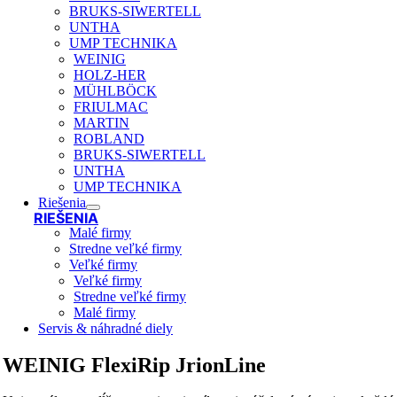
BRUKS-SIWERTELL
UNTHA
UMP TECHNIKA
WEINIG
HOLZ-HER
MÜHLBÖCK
FRIULMAC
MARTIN
ROBLAND
BRUKS-SIWERTELL
UNTHA
UMP TECHNIKA
Riešenia
RIEŠENIA
Malé firmy
Stredne veľké firmy
Veľké firmy
Veľké firmy
Stredne veľké firmy
Malé firmy
Servis & náhradné diely
WEINIG FlexiRip JrionLine