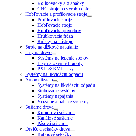
Kolíkovačky a dlabačky
CNC stroje na výrobu okien
Hobľovacie a profilovacie stroje
Profilovacie stroje
Hobľovacie stroje
Hobľovačka povrchov
Hrúbkovacia fréza
Brúsky na nástroje
Stroje na dĺžkové napájanie
Lisy na drevo
Systémy na lepenie spojov
Lisy na okenné hranoly
BSH & KVH Lisy
Systémy na likvidáciu odpadu
Automatizácia
Systémy na likvidáciu odpadu
Stohovacie systémy
Systémy napájania
Viazanie a baliace systémy
Sušiarne dreva
Komorová sušiareň
Kanálové sušiarne
Pásová sušiareň
Drviče a sekačky dreva
Bubnové sekačky