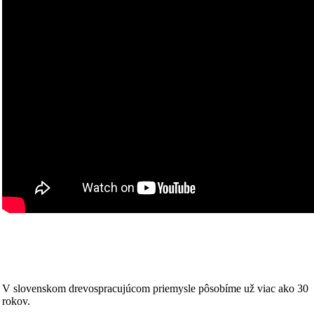
V slovenskom drevospracujúcom priemysle pôsobíme už viac ako 30
rokov.