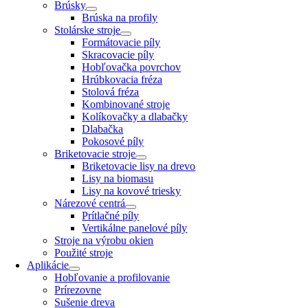
Brúsky
Brúska na profily
Stolárske stroje
Formátovacie píly
Skracovacie píly
Hobľovačka povrchov
Hrúbkovacia fréza
Stolová fréza
Kombinované stroje
Kolíkovačky a dlabačky
Dlabačka
Pokosové píly
Briketovacie stroje
Briketovacie lisy na drevo
Lisy na biomasu
Lisy na kovové triesky
Nárezové centrá
Prítlačné píly
Vertikálne panelové píly
Stroje na výrobu okien
Použité stroje
Aplikácie
Hobľovanie a profilovanie
Prírezovne
Sušenie dreva