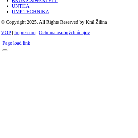
BRUKS-SIWERTELL
UNTHA
UMP TECHNIKA
© Copyright 2025, All Rights Reserved by Král Žilina
VOP
|
Impressum
|
Ochrana osobných údajov
Page load link
Go
to