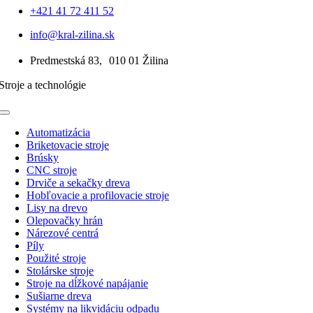
+421 41 72 411 52
info@kral-zilina.sk
Predmestská 83, 010 01 Žilina
Stroje a technológie
Toggle
Navigation
Automatizácia
Briketovacie stroje
Brúsky
CNC stroje
Drviče a sekačky dreva
Hobľovacie a profilovacie stroje
Lisy na drevo
Olepovačky hrán
Nárezové centrá
Píly
Použité stroje
Stolárske stroje
Stroje na dĺžkové napájanie
Sušiarne dreva
Systémy na likvidáciu odpadu