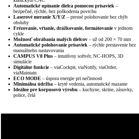
klasickým CNC
Automatické upínanie dielca
pomocou prísaviek
–
bezpečné, rýchle, bez poškodenia povrchu
Laserové meranie X/Y/Z
– presné polohovanie bez chýb
obsluhy
Frézovanie, vŕtanie, drážkovanie, formátovanie
v jednom
cykle
Možnosť obrábania malých dielcov
– už od 200 × 70 mm
Automatické polohovanie prísaviek
– rýchle prestavenie bez
manuálneho nastavovania
CAMPUS V8 Plus
– intuitívny softvér, NC-HOPS, 3D
simulácie
Digitálne funkcie
– viaCockpit, viaNotify, viaOrder,
viaMaintain
ECO MODE
– úspora energie pri nečinnosti
Minimálna údržba
– kryté vedenia, automatické mazanie
Ideálne pre korpusovú výrobu
– kuchyne, skrine, zásuvky,
police, čelá