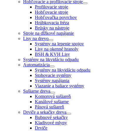
Hobľovacie a profilovacie stroje
Profilovacie stroje
Hobľovacie stroje
Hobľovačka povrchov
Hrúbkovacia fréza
Brúsky na nástroje
Stroje na dĺžkové napájanie
Lisy na drevo
Systémy na lepenie spojov
Lisy na okenné hranoly
BSH & KVH Lisy
Systémy na likvidáciu odpadu
Automatizácia
Systémy na likvidáciu odpadu
Stohovacie systémy
Systémy napájania
Viazanie a baliace systémy
Sušiarne dreva
Komorová sušiareň
Kanálové sušiarne
Pásová sušiareň
Drviče a sekačky dreva
Bubnové sekačky
Kladivové mlyny
Drviče