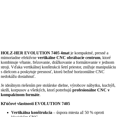
HOLZ‑HER
EVOLUTION 7405 4mat
je kompaktné, presné a
mimoriadne efektívne
vertikálne CNC obrábacie centrum
, ktoré
kombinuje vŕtanie, frézovanie, drážkovanie a formátovanie v jednom
stroji. Vďaka vertikálnej konštrukcii šetrí priestor, znižuje manipuláciu
s dielcom a poskytuje presnosť, ktorú bežné horizontálne CNC
nedokážu dosiahnuť.
Je ideálnym riešením pre stolárske dielne, výrobcov nábytku, kuchýň,
skríň, korpusov a všetkých, ktorí potrebujú
profesionálne CNC v
kompaktnom formáte
.
Kľúčové vlastnosti EVOLUTION 7405
Vertikálna konštrukcia
– úspora miesta až 50 % oproti