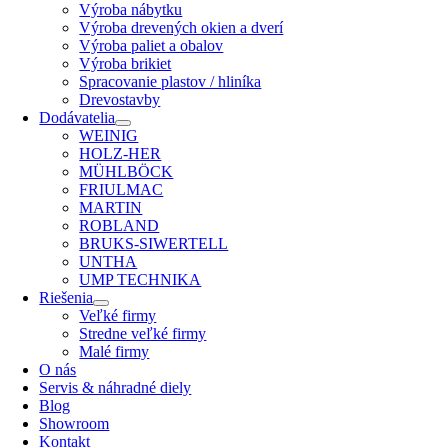
Výroba nábytku
Výroba drevených okien a dverí
Výroba paliet a obalov
Výroba brikiet
Spracovanie plastov / hliníka
Drevostavby
Dodávatelia
WEINIG
HOLZ-HER
MÜHLBÖCK
FRIULMAC
MARTIN
ROBLAND
BRUKS-SIWERTELL
UNTHA
UMP TECHNIKA
Riešenia
Veľké firmy
Stredne veľké firmy
Malé firmy
O nás
Servis & náhradné diely
Blog
Showroom
Kontakt