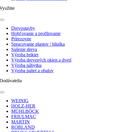
Využitie
Toggle
Navigation
Drevostavby
Hobľovanie a profilovanie
Prírezovne
Spracovanie plastov / hliníka
Sušenie dreva
Výroba brikiet
Výroba drevených okien a dverí
Výroba nábytku
Výroba paliet a obalov
Dodávatelia
Toggle
Navigation
WEINIG
HOLZ-HER
MÜHLBÖCK
FRIULMAC
MARTIN
ROBLAND