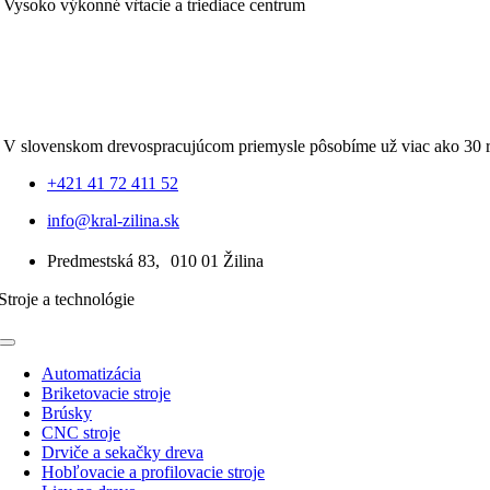
Vysoko výkonné vŕtacie a triediace centrum
V slovenskom drevospracujúcom priemysle pôsobíme už viac ako 30 
+421 41 72 411 52
info@kral-zilina.sk
Predmestská 83, 010 01 Žilina
Stroje a technológie
Toggle
Navigation
Automatizácia
Briketovacie stroje
Brúsky
CNC stroje
Drviče a sekačky dreva
Hobľovacie a profilovacie stroje