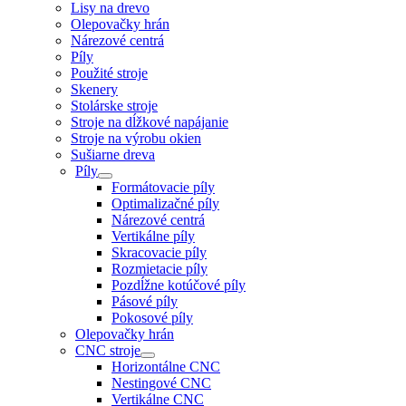
Lisy na drevo
Olepovačky hrán
Nárezové centrá
Píly
Použité stroje
Skenery
Stolárske stroje
Stroje na dĺžkové napájanie
Stroje na výrobu okien
Sušiarne dreva
Píly
Formátovacie píly
Optimalizačné píly
Nárezové centrá
Vertikálne píly
Skracovacie píly
Rozmietacie píly
Pozdĺžne kotúčové píly
Pásové píly
Pokosové píly
Olepovačky hrán
CNC stroje
Horizontálne CNC
Nestingové CNC
Vertikálne CNC