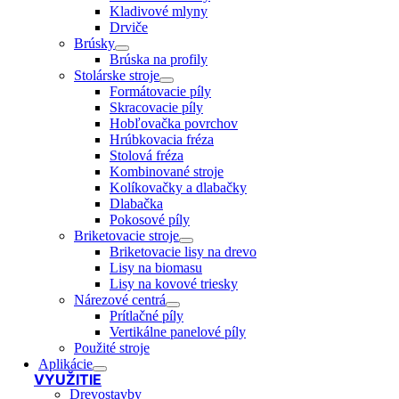
Kladivové mlyny
Drviče
Brúsky
Brúska na profily
Stolárske stroje
Formátovacie píly
Skracovacie píly
Hobľovačka povrchov
Hrúbkovacia fréza
Stolová fréza
Kombinované stroje
Kolíkovačky a dlabačky
Dlabačka
Pokosové píly
Briketovacie stroje
Briketovacie lisy na drevo
Lisy na biomasu
Lisy na kovové triesky
Nárezové centrá
Prítlačné píly
Vertikálne panelové píly
Použité stroje
Aplikácie
VYUŽITIE
Drevostavby