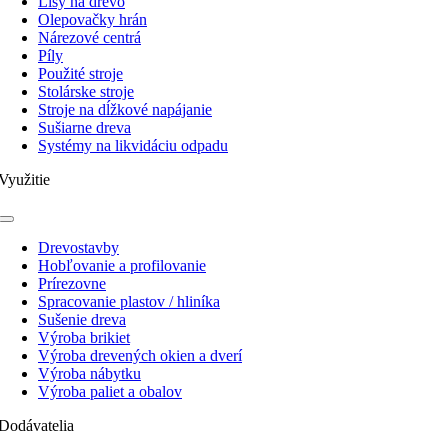
Lisy na drevo
Olepovačky hrán
Nárezové centrá
Píly
Použité stroje
Stolárske stroje
Stroje na dĺžkové napájanie
Sušiarne dreva
Systémy na likvidáciu odpadu
Využitie
Toggle
Navigation
Drevostavby
Hobľovanie a profilovanie
Prírezovne
Spracovanie plastov / hliníka
Sušenie dreva
Výroba brikiet
Výroba drevených okien a dverí
Výroba nábytku
Výroba paliet a obalov
Dodávatelia