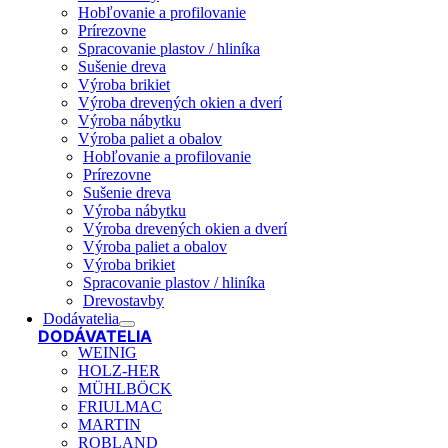
Hobľovanie a profilovanie
Prírezovne
Spracovanie plastov / hliníka
Sušenie dreva
Výroba brikiet
Výroba drevených okien a dverí
Výroba nábytku
Výroba paliet a obalov
Hobľovanie a profilovanie
Prírezovne
Sušenie dreva
Výroba nábytku
Výroba drevených okien a dverí
Výroba paliet a obalov
Výroba brikiet
Spracovanie plastov / hliníka
Drevostavby
Dodávatelia
DODÁVATELIA
WEINIG
HOLZ-HER
MÜHLBÖCK
FRIULMAC
MARTIN
ROBLAND