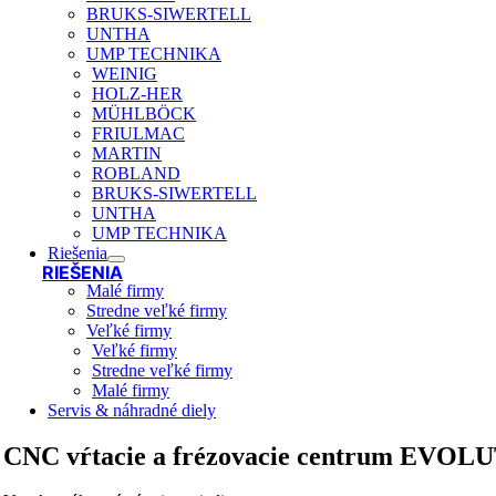
BRUKS-SIWERTELL
UNTHA
UMP TECHNIKA
WEINIG
HOLZ-HER
MÜHLBÖCK
FRIULMAC
MARTIN
ROBLAND
BRUKS-SIWERTELL
UNTHA
UMP TECHNIKA
Riešenia
RIEŠENIA
Malé firmy
Stredne veľké firmy
Veľké firmy
Veľké firmy
Stredne veľké firmy
Malé firmy
Servis & náhradné diely
CNC vŕtacie a frézovacie centrum EVOL