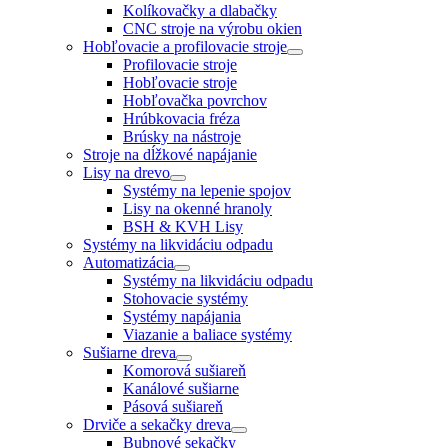
Kolíkovačky a dlabačky
CNC stroje na výrobu okien
Hobľovacie a profilovacie stroje
Profilovacie stroje
Hobľovacie stroje
Hobľovačka povrchov
Hrúbkovacia fréza
Brúsky na nástroje
Stroje na dĺžkové napájanie
Lisy na drevo
Systémy na lepenie spojov
Lisy na okenné hranoly
BSH & KVH Lisy
Systémy na likvidáciu odpadu
Automatizácia
Systémy na likvidáciu odpadu
Stohovacie systémy
Systémy napájania
Viazanie a baliace systémy
Sušiarne dreva
Komorová sušiareň
Kanálové sušiarne
Pásová sušiareň
Drviče a sekačky dreva
Bubnové sekačky