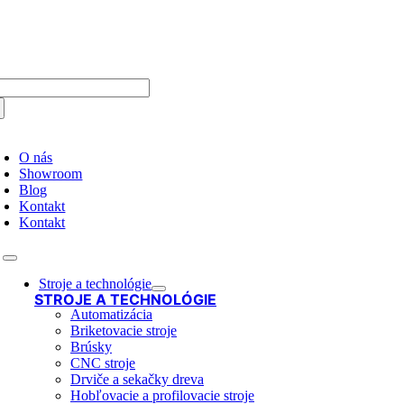
Skip
to
content
arch
:
oggle
avigation
O nás
Showroom
Blog
Kontakt
Kontakt
Toggle
Navigation
Stroje a technológie
STROJE A TECHNOLÓGIE
Automatizácia
Briketovacie stroje
Brúsky
CNC stroje
Drviče a sekačky dreva
Hobľovacie a profilovacie stroje