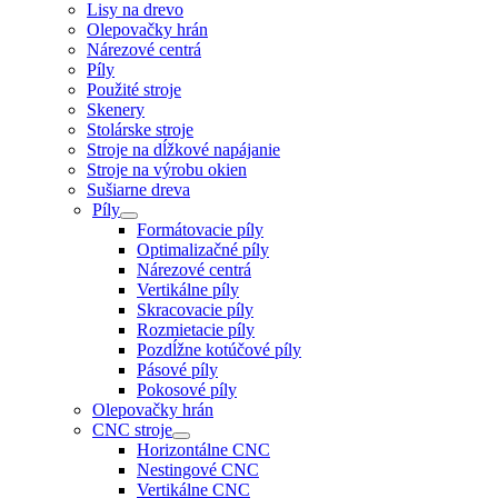
Lisy na drevo
Olepovačky hrán
Nárezové centrá
Píly
Použité stroje
Skenery
Stolárske stroje
Stroje na dĺžkové napájanie
Stroje na výrobu okien
Sušiarne dreva
Píly
Formátovacie píly
Optimalizačné píly
Nárezové centrá
Vertikálne píly
Skracovacie píly
Rozmietacie píly
Pozdĺžne kotúčové píly
Pásové píly
Pokosové píly
Olepovačky hrán
CNC stroje
Horizontálne CNC
Nestingové CNC
Vertikálne CNC