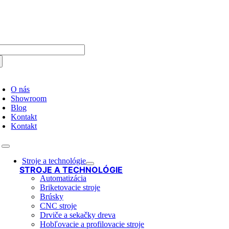
Skip
to
content
arch
:
oggle
avigation
O nás
Showroom
Blog
Kontakt
Kontakt
Toggle
Navigation
Stroje a technológie
STROJE A TECHNOLÓGIE
Automatizácia
Briketovacie stroje
Brúsky
CNC stroje
Drviče a sekačky dreva
Hobľovacie a profilovacie stroje