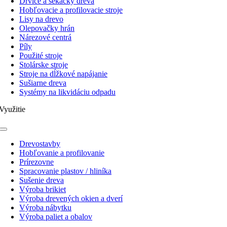
Drviče a sekačky dreva
Hobľovacie a profilovacie stroje
Lisy na drevo
Olepovačky hrán
Nárezové centrá
Píly
Použité stroje
Stolárske stroje
Stroje na dĺžkové napájanie
Sušiarne dreva
Systémy na likvidáciu odpadu
Využitie
Toggle
Navigation
Drevostavby
Hobľovanie a profilovanie
Prírezovne
Spracovanie plastov / hliníka
Sušenie dreva
Výroba brikiet
Výroba drevených okien a dverí
Výroba nábytku
Výroba paliet a obalov