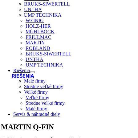
BRUKS-SIWERTELL
UNTHA
UMP TECHNIKA
WEINIG
HOLZ-HER
MÜHLBÖCK
FRIULMAC
MARTIN
ROBLAND
BRUKS-SIWERTELL
UNTHA
UMP TECHNIKA
Riešenia
RIEŠENIA
Malé firmy
Stredne veľké firmy
Veľké firmy
Veľké firmy
Stredne veľké firmy
Malé firmy
Servis & náhradné diely
MARTIN Q-FIN