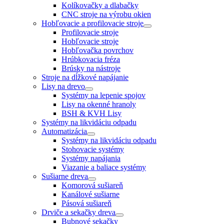
Kolíkovačky a dlabačky
CNC stroje na výrobu okien
Hobľovacie a profilovacie stroje
Profilovacie stroje
Hobľovacie stroje
Hobľovačka povrchov
Hrúbkovacia fréza
Brúsky na nástroje
Stroje na dĺžkové napájanie
Lisy na drevo
Systémy na lepenie spojov
Lisy na okenné hranoly
BSH & KVH Lisy
Systémy na likvidáciu odpadu
Automatizácia
Systémy na likvidáciu odpadu
Stohovacie systémy
Systémy napájania
Viazanie a baliace systémy
Sušiarne dreva
Komorová sušiareň
Kanálové sušiarne
Pásová sušiareň
Drviče a sekačky dreva
Bubnové sekačky