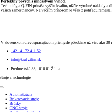
Perfektný povrch s množstvom výhod.
Technológia Q-FIN prináša vyššiu kvalitu, nižšie výrobné náklady a d
vašich zamestnancov. Najväčším prínosom je však z pohľadu remesla s
V slovenskom drevospracujúcom priemysle pôsobíme už viac ako 30 
+421 41 72 411 52
info@kral-zilina.sk
Predmestská 83, 010 01 Žilina
Stroje a technológie
Toggle
Navigation
Automatizácia
Briketovacie stroje
Brúsky
CNC stroje