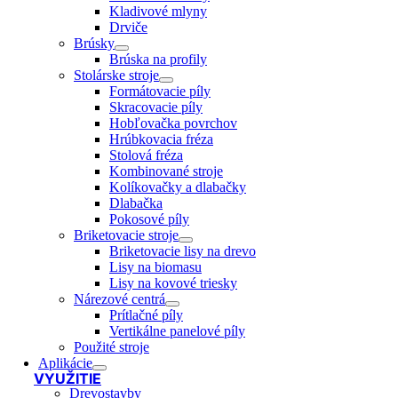
Kladivové mlyny
Drviče
Brúsky
Brúska na profily
Stolárske stroje
Formátovacie píly
Skracovacie píly
Hobľovačka povrchov
Hrúbkovacia fréza
Stolová fréza
Kombinované stroje
Kolíkovačky a dlabačky
Dlabačka
Pokosové píly
Briketovacie stroje
Briketovacie lisy na drevo
Lisy na biomasu
Lisy na kovové triesky
Nárezové centrá
Prítlačné píly
Vertikálne panelové píly
Použité stroje
Aplikácie
VYUŽITIE
Drevostavby