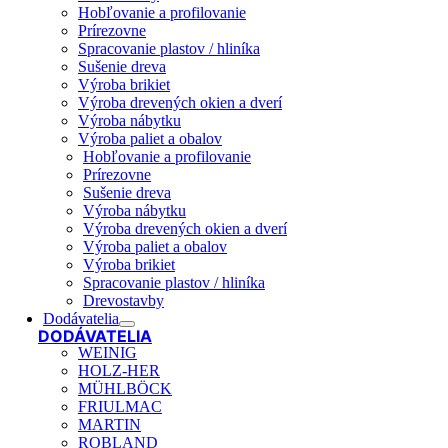
Hobľovanie a profilovanie
Prírezovne
Spracovanie plastov / hliníka
Sušenie dreva
Výroba brikiet
Výroba drevených okien a dverí
Výroba nábytku
Výroba paliet a obalov
Hobľovanie a profilovanie
Prírezovne
Sušenie dreva
Výroba nábytku
Výroba drevených okien a dverí
Výroba paliet a obalov
Výroba brikiet
Spracovanie plastov / hliníka
Drevostavby
Dodávatelia
DODÁVATELIA
WEINIG
HOLZ-HER
MÜHLBÖCK
FRIULMAC
MARTIN
ROBLAND