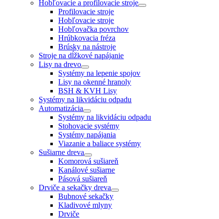
Hobľovacie a profilovacie stroje
Profilovacie stroje
Hobľovacie stroje
Hobľovačka povrchov
Hrúbkovacia fréza
Brúsky na nástroje
Stroje na dĺžkové napájanie
Lisy na drevo
Systémy na lepenie spojov
Lisy na okenné hranoly
BSH & KVH Lisy
Systémy na likvidáciu odpadu
Automatizácia
Systémy na likvidáciu odpadu
Stohovacie systémy
Systémy napájania
Viazanie a baliace systémy
Sušiarne dreva
Komorová sušiareň
Kanálové sušiarne
Pásová sušiareň
Drviče a sekačky dreva
Bubnové sekačky
Kladivové mlyny
Drviče