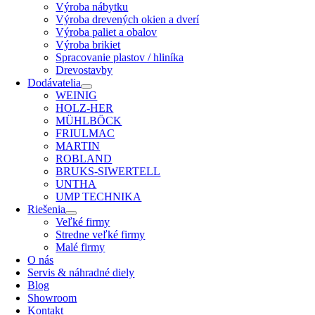
Výroba nábytku
Výroba drevených okien a dverí
Výroba paliet a obalov
Výroba brikiet
Spracovanie plastov / hliníka
Drevostavby
Dodávatelia
WEINIG
HOLZ-HER
MÜHLBÖCK
FRIULMAC
MARTIN
ROBLAND
BRUKS-SIWERTELL
UNTHA
UMP TECHNIKA
Riešenia
Veľké firmy
Stredne veľké firmy
Malé firmy
O nás
Servis & náhradné diely
Blog
Showroom
Kontakt