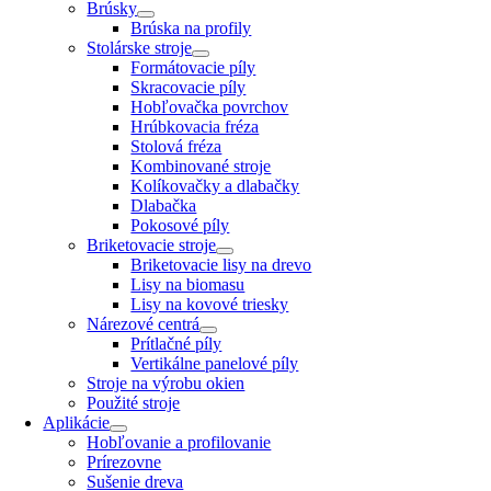
Brúsky
Brúska na profily
Stolárske stroje
Formátovacie píly
Skracovacie píly
Hobľovačka povrchov
Hrúbkovacia fréza
Stolová fréza
Kombinované stroje
Kolíkovačky a dlabačky
Dlabačka
Pokosové píly
Briketovacie stroje
Briketovacie lisy na drevo
Lisy na biomasu
Lisy na kovové triesky
Nárezové centrá
Prítlačné píly
Vertikálne panelové píly
Stroje na výrobu okien
Použité stroje
Aplikácie
Hobľovanie a profilovanie
Prírezovne
Sušenie dreva