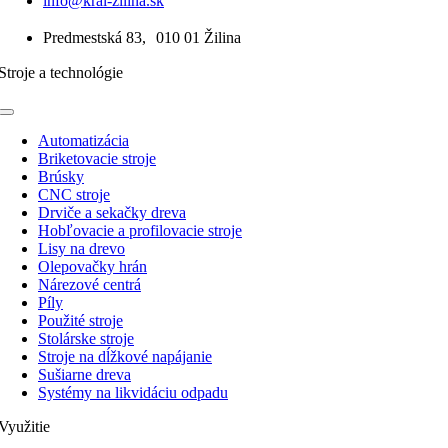
info@kral-zilina.sk
Predmestská 83, 010 01 Žilina
Stroje a technológie
Toggle
Navigation
Automatizácia
Briketovacie stroje
Brúsky
CNC stroje
Drviče a sekačky dreva
Hobľovacie a profilovacie stroje
Lisy na drevo
Olepovačky hrán
Nárezové centrá
Píly
Použité stroje
Stolárske stroje
Stroje na dĺžkové napájanie
Sušiarne dreva
Systémy na likvidáciu odpadu
Využitie