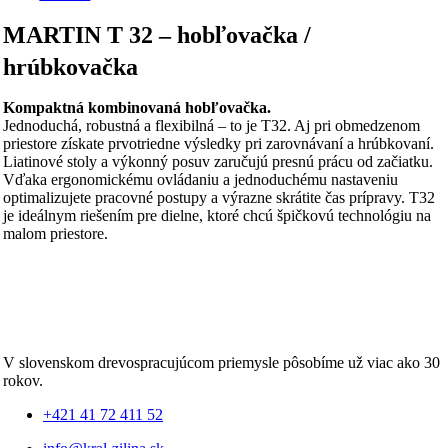
MARTIN T 32 – hobľovačka /
hrúbkovačka
Kompaktná kombinovaná hobľovačka.
Jednoduchá, robustná a flexibilná – to je T32. Aj pri obmedzenom
priestore získate prvotriedne výsledky pri zarovnávaní a hrúbkovaní.
Liatinové stoly a výkonný posuv zaručujú presnú prácu od začiatku.
Vďaka ergonomickému ovládaniu a jednoduchému nastaveniu
optimalizujete pracovné postupy a výrazne skrátite čas prípravy. T32
je ideálnym riešením pre dielne, ktoré chcú špičkovú technológiu na
malom priestore.
V slovenskom drevospracujúcom priemysle pôsobíme už viac ako 30
rokov.
+421 41 72 411 52