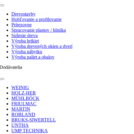
Toggle
Navigation
Drevostavby
Hobľovanie a profilovanie
Prírezovne
Spracovanie plastov / hliníka
Sušenie dreva
Výroba brikiet
Výroba drevených okien a dverí
Výroba nábytku
Výroba paliet a obalov
Dodávatelia
Toggle
Navigation
WEINIG
HOLZ-HER
MÜHLBÖCK
FRIULMAC
MARTIN
ROBLAND
BRUKS-SIWERTELL
UNTHA
UMP TECHNIKA