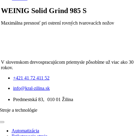
WEINIG Solid Grind 985 S
Maximálna presnosť pri ostrení rovných tvarovacích nožov
V slovenskom drevospracujúcom priemysle pôsobíme už viac ako 30
rokov.
+421 41 72 411 52
info@kral-zilina.sk
Predmestská 83, 010 01 Žilina
Stroje a technológie
Toggle
Navigation
Automatizácia