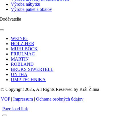
Výroba nábytku
Výroba paliet a obalov
Dodávatelia
Toggle
Navigation
WEINIG
HOLZ-HER
MÜHLBÖCK
FRIULMAC
MARTIN
ROBLAND
BRUKS-SIWERTELL
UNTHA
UMP TECHNIKA
© Copyright 2025, All Rights Reserved by Král Žilina
VOP
|
Impressum
|
Ochrana osobných údajov
Page load link