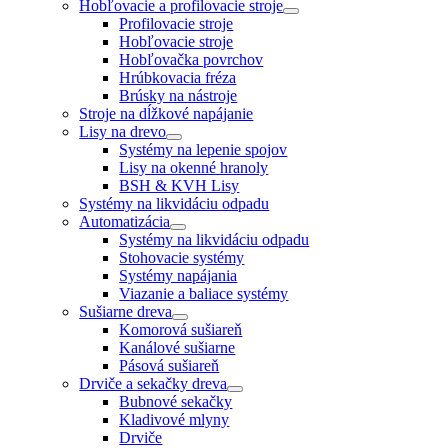
Hobľovacie a profilovacie stroje
Profilovacie stroje
Hobľovacie stroje
Hobľovačka povrchov
Hrúbkovacia fréza
Brúsky na nástroje
Stroje na dĺžkové napájanie
Lisy na drevo
Systémy na lepenie spojov
Lisy na okenné hranoly
BSH & KVH Lisy
Systémy na likvidáciu odpadu
Automatizácia
Systémy na likvidáciu odpadu
Stohovacie systémy
Systémy napájania
Viazanie a baliace systémy
Sušiarne dreva
Komorová sušiareň
Kanálové sušiarne
Pásová sušiareň
Drviče a sekačky dreva
Bubnové sekačky
Kladivové mlyny
Drviče