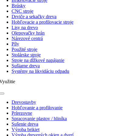
Briketovacie stroje
Brúsky
CNC stroje
Drviče a sekačky dreva
Hobľovacie a profilovacie stroje
Lisy na drevo
Olepovačky hrán
Nárezové centrá
Píly
Použité stroje
Stolárske stroje
Stroje na dĺžkové napájanie
Sušiarne dreva
Systémy na likvidáciu odpadu
Využitie
Toggle
Navigation
Drevostavby
Hobľovanie a profilovanie
Prírezovne
Spracovanie plastov / hliníka
Sušenie dreva
Výroba brikiet
Výroba drevených okien a dverí