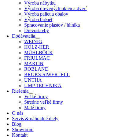
Výroba nábytku
Výroba drevených okien a dverí
Výroba paliet a obalov
Výroba brikiet
Spracovanie plastov / hliníka
Drevostavby
Dodávatelia
WEINIG
HOLZ-HER
MÜHLBÖCK
FRIULMAC
MARTIN
ROBLAND
BRUKS-SIWERTELL
UNTHA
UMP TECHNIKA
Riešenia
Veľké firmy
Stredne veľké firmy
Malé firmy
O nás
Servis & náhradné diely
Blog
Showroom
Kontakt