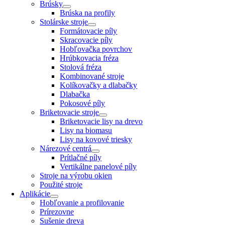
Brúsky
Brúska na profily
Stolárske stroje
Formátovacie píly
Skracovacie píly
Hobľovačka povrchov
Hrúbkovacia fréza
Stolová fréza
Kombinované stroje
Kolíkovačky a dlabačky
Dlabačka
Pokosové píly
Briketovacie stroje
Briketovacie lisy na drevo
Lisy na biomasu
Lisy na kovové triesky
Nárezové centrá
Prítlačné píly
Vertikálne panelové píly
Stroje na výrobu okien
Použité stroje
Aplikácie
Hobľovanie a profilovanie
Prírezovne
Sušenie dreva