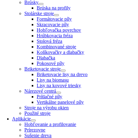
Brúsky
Brúska na profily
Stolárske stroje
Formátovacie píly
Skracovacie píly
Hobľovačka povrchov
Hrúbkovacia fréza
Stolová fréza
Kombinované stroje
Kolíkovačky a dlabačky
Dlabačka
Pokosové píly
Briketovacie stroje
Briketovacie lisy na drevo
Lisy na biomasu
Lisy na kovové triesky
Nárezové centrá
Prítlačné píly
Vertikálne panelové píly
Stroje na výrobu okien
Použité stroje
Aplikácie
Hobľovanie a profilovanie
Prírezovne
Sušenie dreva