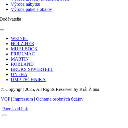
Výroba nábytku
Výroba paliet a obalov
Dodávatelia
Toggle
Navigation
WEINIG
HOLZ-HER
MÜHLBÖCK
FRIULMAC
MARTIN
ROBLAND
BRUKS-SIWERTELL
UNTHA
UMP TECHNIKA
© Copyright 2025, All Rights Reserved by Král Žilina
VOP
|
Impressum
|
Ochrana osobných údajov
Page load link