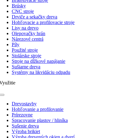
Briketovacie stroje
Brúsky
CNC stroje
Drviče a sekačky dreva
Hobľovacie a profilovacie stroje
Lisy na drevo
Olepovačky hrán
Nárezové centrá
Píly
Použité stroje
Stolárske stroje
Stroje na dĺžkové napájanie
Sušiarne dreva
Systémy na likvidáciu odpadu
Využitie
Toggle
Navigation
Drevostavby
Hobľovanie a profilovanie
Prírezovne
Spracovanie plastov / hliníka
Sušenie dreva
Výroba brikiet
Výroba drevených okien a dverí