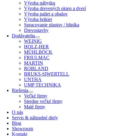
Výroba nábytku
Výroba drevených okien a dverí
Výroba paliet a obalov
Výroba brikiet
Spracovanie plastov / hliníka
Drevostavby
Dodávatelia
WEINIG
HOLZ-HER
MÜHLBÖCK
FRIULMAC
MARTIN
ROBLAND
BRUKS-SIWERTELL
UNTHA
UMP TECHNIKA
Riešenia
Veľké firmy
Stredne veľké firmy
Malé firmy
O nás
Servis & náhradné diely
Blog
Showroom
Kontakt