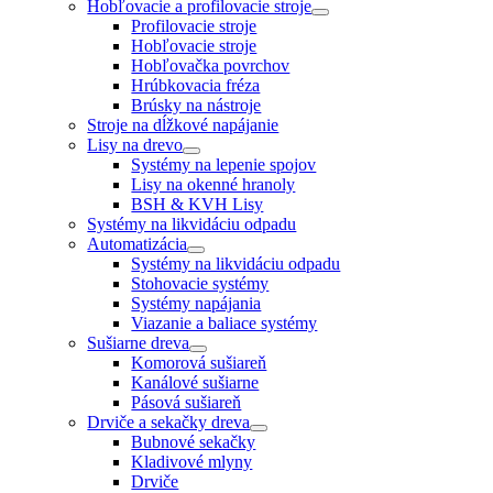
Hobľovacie a profilovacie stroje
Profilovacie stroje
Hobľovacie stroje
Hobľovačka povrchov
Hrúbkovacia fréza
Brúsky na nástroje
Stroje na dĺžkové napájanie
Lisy na drevo
Systémy na lepenie spojov
Lisy na okenné hranoly
BSH & KVH Lisy
Systémy na likvidáciu odpadu
Automatizácia
Systémy na likvidáciu odpadu
Stohovacie systémy
Systémy napájania
Viazanie a baliace systémy
Sušiarne dreva
Komorová sušiareň
Kanálové sušiarne
Pásová sušiareň
Drviče a sekačky dreva
Bubnové sekačky
Kladivové mlyny
Drviče