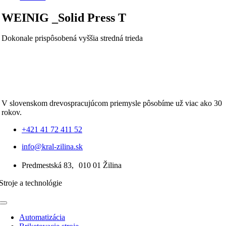
WEINIG _Solid Press T
Dokonale prispôsobená vyššia stredná trieda
V slovenskom drevospracujúcom priemysle pôsobíme už viac ako 30
rokov.
+421 41 72 411 52
info@kral-zilina.sk
Predmestská 83, 010 01 Žilina
Stroje a technológie
Toggle
Navigation
Automatizácia