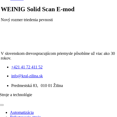
WEINIG Solid Scan E-mod
Nový rozmer triedenia pevnosti
V slovenskom drevospracujúcom priemysle pôsobíme už viac ako 30
rokov.
+421 41 72 411 52
info@kral-zilina.sk
Predmestská 83, 010 01 Žilina
Stroje a technológie
Toggle
Navigation
Automatizácia