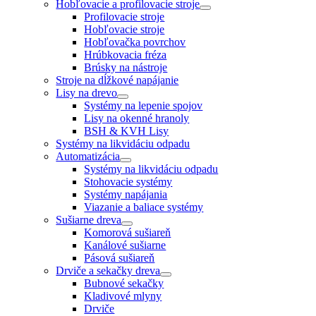
Hobľovacie a profilovacie stroje
Profilovacie stroje
Hobľovacie stroje
Hobľovačka povrchov
Hrúbkovacia fréza
Brúsky na nástroje
Stroje na dĺžkové napájanie
Lisy na drevo
Systémy na lepenie spojov
Lisy na okenné hranoly
BSH & KVH Lisy
Systémy na likvidáciu odpadu
Automatizácia
Systémy na likvidáciu odpadu
Stohovacie systémy
Systémy napájania
Viazanie a baliace systémy
Sušiarne dreva
Komorová sušiareň
Kanálové sušiarne
Pásová sušiareň
Drviče a sekačky dreva
Bubnové sekačky
Kladivové mlyny
Drviče