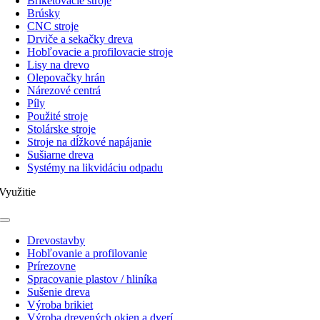
Briketovacie stroje
Brúsky
CNC stroje
Drviče a sekačky dreva
Hobľovacie a profilovacie stroje
Lisy na drevo
Olepovačky hrán
Nárezové centrá
Píly
Použité stroje
Stolárske stroje
Stroje na dĺžkové napájanie
Sušiarne dreva
Systémy na likvidáciu odpadu
Využitie
Toggle
Navigation
Drevostavby
Hobľovanie a profilovanie
Prírezovne
Spracovanie plastov / hliníka
Sušenie dreva
Výroba brikiet
Výroba drevených okien a dverí