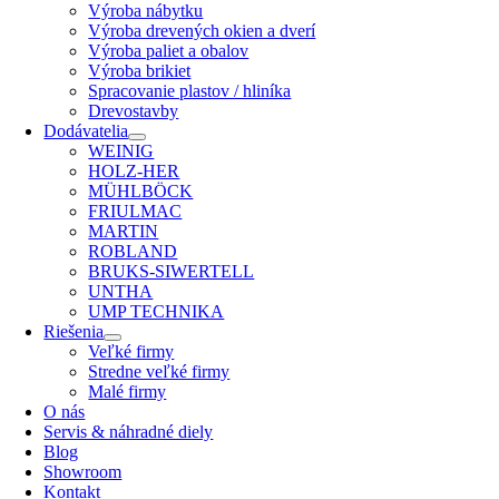
Výroba nábytku
Výroba drevených okien a dverí
Výroba paliet a obalov
Výroba brikiet
Spracovanie plastov / hliníka
Drevostavby
Dodávatelia
WEINIG
HOLZ-HER
MÜHLBÖCK
FRIULMAC
MARTIN
ROBLAND
BRUKS-SIWERTELL
UNTHA
UMP TECHNIKA
Riešenia
Veľké firmy
Stredne veľké firmy
Malé firmy
O nás
Servis & náhradné diely
Blog
Showroom
Kontakt