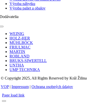
Výroba nábytku
Výroba paliet a obalov
Dodávatelia
Toggle
Navigation
WEINIG
HOLZ-HER
MÜHLBÖCK
FRIULMAC
MARTIN
ROBLAND
BRUKS-SIWERTELL
UNTHA
UMP TECHNIKA
© Copyright 2025, All Rights Reserved by Král Žilina
VOP
|
Impressum
|
Ochrana osobných údajov
Page load link