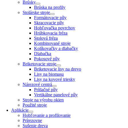
Brúsky
Brúska na profily
Stolárske stroje
Formátovacie píly
Skracovacie píly
Hobľovačka povrchov
Hrúbkovacia fréza
Stolová fréza
Kombinované stroje
Kolíkovačky a dlabačky
Dlabačka
Pokosové píly
Briketovacie stroje
Briketovacie lisy na drevo
Lisy na biomasu
Lisy na kovové triesky
Nárezové centrá
Prítlačné píly
Vertikálne panelové píly
Stroje na výrobu okien
Použité stroje
Aplikácie
Hobľovanie a profilovanie
Prírezovne
Sušenie dreva