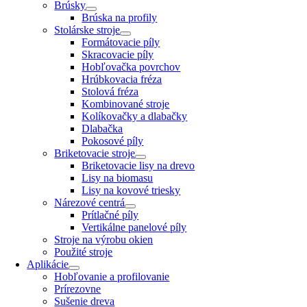
Brúsky
Brúska na profily
Stolárske stroje
Formátovacie píly
Skracovacie píly
Hobľovačka povrchov
Hrúbkovacia fréza
Stolová fréza
Kombinované stroje
Kolíkovačky a dlabačky
Dlabačka
Pokosové píly
Briketovacie stroje
Briketovacie lisy na drevo
Lisy na biomasu
Lisy na kovové triesky
Nárezové centrá
Prítlačné píly
Vertikálne panelové píly
Stroje na výrobu okien
Použité stroje
Aplikácie
Hobľovanie a profilovanie
Prírezovne
Sušenie dreva