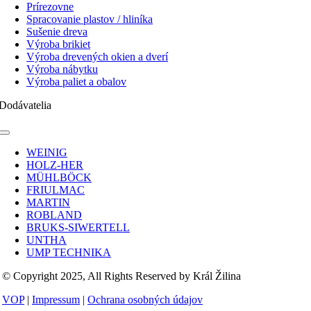
Prírezovne
Spracovanie plastov / hliníka
Sušenie dreva
Výroba brikiet
Výroba drevených okien a dverí
Výroba nábytku
Výroba paliet a obalov
Dodávatelia
Toggle
Navigation
WEINIG
HOLZ-HER
MÜHLBÖCK
FRIULMAC
MARTIN
ROBLAND
BRUKS-SIWERTELL
UNTHA
UMP TECHNIKA
© Copyright 2025, All Rights Reserved by Král Žilina
VOP
|
Impressum
|
Ochrana osobných údajov