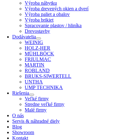
Výroba nábytku
Výroba drevených okien a dverí
Výroba paliet a obalov
Výroba brikiet
Spracovanie plastov / hliníka
Drevostavby
Dodávatelia
WEINIG
HOLZ-HER
MÜHLBÖCK
FRIULMAC
MARTIN
ROBLAND
BRUKS-SIWERTELL
UNTHA
UMP TECHNIKA
Riešenia
Veľké firmy
Stredne veľké firmy
Malé firmy
O nás
Servis & náhradné diely
Blog
Showroom
Kontakt