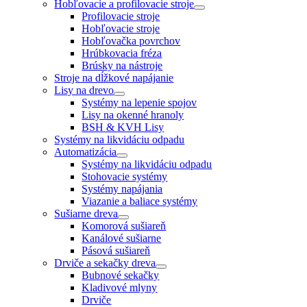
Hobľovacie a profilovacie stroje
Profilovacie stroje
Hobľovacie stroje
Hobľovačka povrchov
Hrúbkovacia fréza
Brúsky na nástroje
Stroje na dĺžkové napájanie
Lisy na drevo
Systémy na lepenie spojov
Lisy na okenné hranoly
BSH & KVH Lisy
Systémy na likvidáciu odpadu
Automatizácia
Systémy na likvidáciu odpadu
Stohovacie systémy
Systémy napájania
Viazanie a baliace systémy
Sušiarne dreva
Komorová sušiareň
Kanálové sušiarne
Pásová sušiareň
Drviče a sekačky dreva
Bubnové sekačky
Kladivové mlyny
Drviče