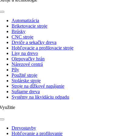
Toggle
Navigation
Automatizácia
Briketovacie stroje
Brúsky
CNC stroje
Drviče a sekačky dreva
Hobľovacie a profilovacie stroje
Lisy na drevo
Olepovačky hrán
Nárezové centrá
Píly
Použité stroje
Stolárske stroje
Stroje na dĺžkové napájanie
Sušiarne dreva
Systémy na likvidáciu odpadu
Využitie
Toggle
Navigation
Drevostavby
Hobľovanie a profilovanie