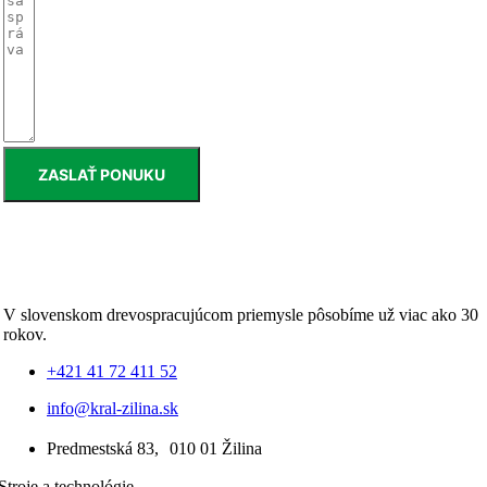
ZASLAŤ PONUKU
V slovenskom drevospracujúcom priemysle pôsobíme už viac ako 30
rokov.
+421 41 72 411 52
info@kral-zilina.sk
Predmestská 83, 010 01 Žilina
Stroje a technológie