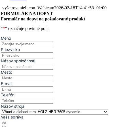
vyšetrovanie
Incon_Webteam
2026-02-18T14:41:58+01:00
FORMULÁR NA DOPYT
Formulár na dopyt na požadovaný produkt
"
*
" označuje povinné polia
Meno
Priezvisko
Názov spoločnosti
Mesto
E-mail
Telefón
Názov stroja
Vaša správa