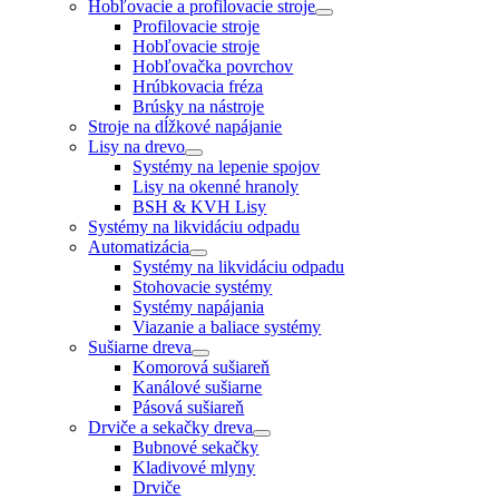
Hobľovacie a profilovacie stroje
Profilovacie stroje
Hobľovacie stroje
Hobľovačka povrchov
Hrúbkovacia fréza
Brúsky na nástroje
Stroje na dĺžkové napájanie
Lisy na drevo
Systémy na lepenie spojov
Lisy na okenné hranoly
BSH & KVH Lisy
Systémy na likvidáciu odpadu
Automatizácia
Systémy na likvidáciu odpadu
Stohovacie systémy
Systémy napájania
Viazanie a baliace systémy
Sušiarne dreva
Komorová sušiareň
Kanálové sušiarne
Pásová sušiareň
Drviče a sekačky dreva
Bubnové sekačky
Kladivové mlyny
Drviče