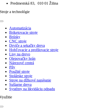
Predmestská 83, 010 01 Žilina
Stroje a technológie
Toggle
Navigation
Automatizácia
Briketovacie stroje
Brúsky
CNC stroje
Drviče a sekačky dreva
Hobľovacie a profilovacie stroje
Lisy na drevo
Olepovačky hrán
Nárezové centrá
Píly
Použité stroje
Stolárske stroje
Stroje na dĺžkové napájanie
Sušiarne dreva
Systémy na likvidáciu odpadu
Využitie