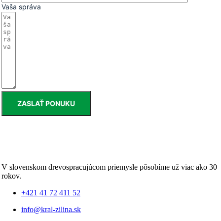
Vaša správa
ZASLAŤ PONUKU
V slovenskom drevospracujúcom priemysle pôsobíme už viac ako 30
rokov.
+421 41 72 411 52
info@kral-zilina.sk