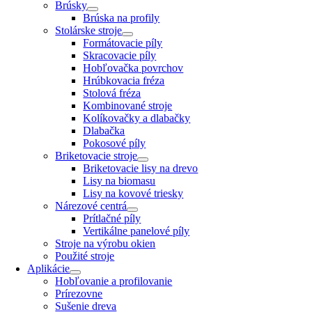
Brúsky
Brúska na profily
Stolárske stroje
Formátovacie píly
Skracovacie píly
Hobľovačka povrchov
Hrúbkovacia fréza
Stolová fréza
Kombinované stroje
Kolíkovačky a dlabačky
Dlabačka
Pokosové píly
Briketovacie stroje
Briketovacie lisy na drevo
Lisy na biomasu
Lisy na kovové triesky
Nárezové centrá
Prítlačné píly
Vertikálne panelové píly
Stroje na výrobu okien
Použité stroje
Aplikácie
Hobľovanie a profilovanie
Prírezovne
Sušenie dreva