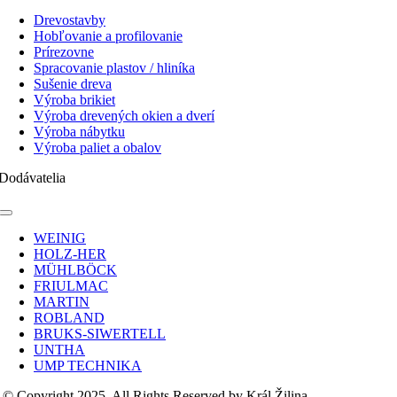
Toggle
Navigation
Drevostavby
Hobľovanie a profilovanie
Prírezovne
Spracovanie plastov / hliníka
Sušenie dreva
Výroba brikiet
Výroba drevených okien a dverí
Výroba nábytku
Výroba paliet a obalov
Dodávatelia
Toggle
Navigation
WEINIG
HOLZ-HER
MÜHLBÖCK
FRIULMAC
MARTIN
ROBLAND
BRUKS-SIWERTELL
UNTHA
UMP TECHNIKA
© Copyright 2025, All Rights Reserved by Král Žilina