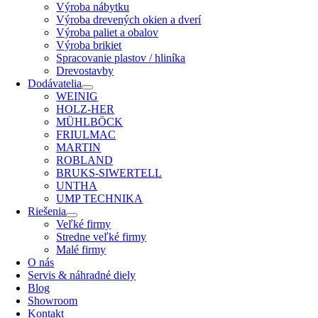
Výroba nábytku
Výroba drevených okien a dverí
Výroba paliet a obalov
Výroba brikiet
Spracovanie plastov / hliníka
Drevostavby
Dodávatelia
WEINIG
HOLZ-HER
MÜHLBÖCK
FRIULMAC
MARTIN
ROBLAND
BRUKS-SIWERTELL
UNTHA
UMP TECHNIKA
Riešenia
Veľké firmy
Stredne veľké firmy
Malé firmy
O nás
Servis & náhradné diely
Blog
Showroom
Kontakt