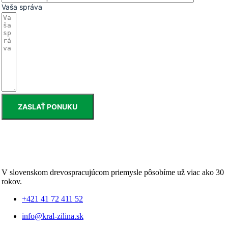
Vaša správa
ZASLAŤ PONUKU
V slovenskom drevospracujúcom priemysle pôsobíme už viac ako 30
rokov.
+421 41 72 411 52
info@kral-zilina.sk