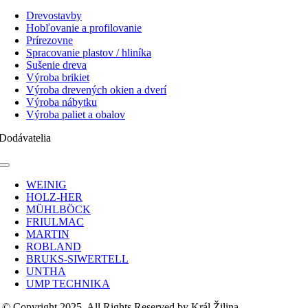
Toggle
Navigation
Drevostavby
Hobľovanie a profilovanie
Prírezovne
Spracovanie plastov / hliníka
Sušenie dreva
Výroba brikiet
Výroba drevených okien a dverí
Výroba nábytku
Výroba paliet a obalov
Dodávatelia
Toggle
Navigation
WEINIG
HOLZ-HER
MÜHLBÖCK
FRIULMAC
MARTIN
ROBLAND
BRUKS-SIWERTELL
UNTHA
UMP TECHNIKA
© Copyright 2025, All Rights Reserved by Král Žilina