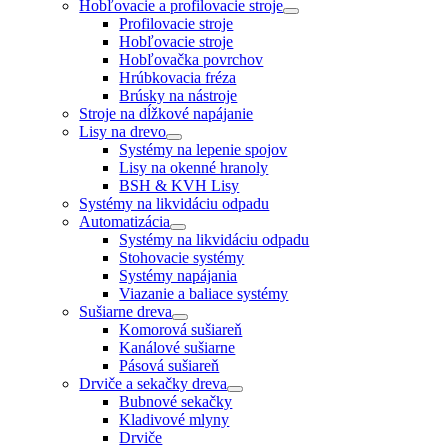
Hobľovacie a profilovacie stroje
Profilovacie stroje
Hobľovacie stroje
Hobľovačka povrchov
Hrúbkovacia fréza
Brúsky na nástroje
Stroje na dĺžkové napájanie
Lisy na drevo
Systémy na lepenie spojov
Lisy na okenné hranoly
BSH & KVH Lisy
Systémy na likvidáciu odpadu
Automatizácia
Systémy na likvidáciu odpadu
Stohovacie systémy
Systémy napájania
Viazanie a baliace systémy
Sušiarne dreva
Komorová sušiareň
Kanálové sušiarne
Pásová sušiareň
Drviče a sekačky dreva
Bubnové sekačky
Kladivové mlyny
Drviče