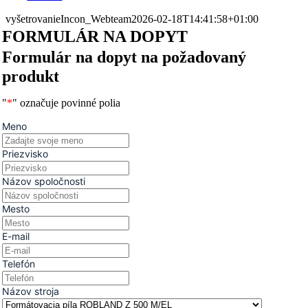
vyšetrovanie
Incon_Webteam
2026-02-18T14:41:58+01:00
FORMULÁR NA DOPYT
Formulár na dopyt na požadovaný
produkt
"
*
" označuje povinné polia
Meno
Priezvisko
Názov spoločnosti
Mesto
E-mail
Telefón
Názov stroja