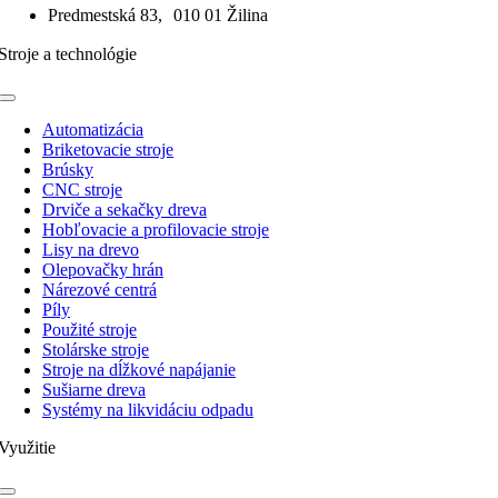
Predmestská 83, 010 01 Žilina
Stroje a technológie
Toggle
Navigation
Automatizácia
Briketovacie stroje
Brúsky
CNC stroje
Drviče a sekačky dreva
Hobľovacie a profilovacie stroje
Lisy na drevo
Olepovačky hrán
Nárezové centrá
Píly
Použité stroje
Stolárske stroje
Stroje na dĺžkové napájanie
Sušiarne dreva
Systémy na likvidáciu odpadu
Využitie