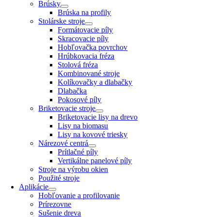
Brúsky
Brúska na profily
Stolárske stroje
Formátovacie píly
Skracovacie píly
Hobľovačka povrchov
Hrúbkovacia fréza
Stolová fréza
Kombinované stroje
Kolíkovačky a dlabačky
Dlabačka
Pokosové píly
Briketovacie stroje
Briketovacie lisy na drevo
Lisy na biomasu
Lisy na kovové triesky
Nárezové centrá
Prítlačné píly
Vertikálne panelové píly
Stroje na výrobu okien
Použité stroje
Aplikácie
Hobľovanie a profilovanie
Prírezovne
Sušenie dreva