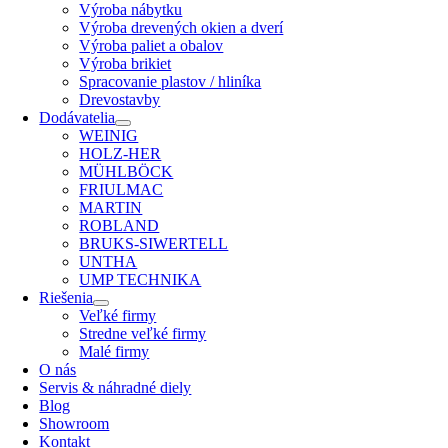
Výroba nábytku
Výroba drevených okien a dverí
Výroba paliet a obalov
Výroba brikiet
Spracovanie plastov / hliníka
Drevostavby
Dodávatelia
WEINIG
HOLZ-HER
MÜHLBÖCK
FRIULMAC
MARTIN
ROBLAND
BRUKS-SIWERTELL
UNTHA
UMP TECHNIKA
Riešenia
Veľké firmy
Stredne veľké firmy
Malé firmy
O nás
Servis & náhradné diely
Blog
Showroom
Kontakt