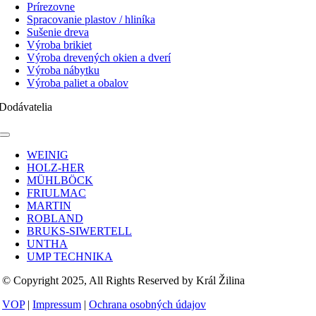
Prírezovne
Spracovanie plastov / hliníka
Sušenie dreva
Výroba brikiet
Výroba drevených okien a dverí
Výroba nábytku
Výroba paliet a obalov
Dodávatelia
Toggle
Navigation
WEINIG
HOLZ-HER
MÜHLBÖCK
FRIULMAC
MARTIN
ROBLAND
BRUKS-SIWERTELL
UNTHA
UMP TECHNIKA
© Copyright 2025, All Rights Reserved by Král Žilina
VOP
|
Impressum
|
Ochrana osobných údajov