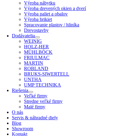
Výroba nábytku
Výroba drevených okien a dverí
Výroba paliet a obalov
Výroba brikiet
Spracovanie plastov / hliníka
Drevostavby
Dodávatelia
WEINIG
HOLZ-HER
MÜHLBÖCK
FRIULMAC
MARTIN
ROBLAND
BRUKS-SIWERTELL
UNTHA
UMP TECHNIKA
Riešenia
Veľké firmy
Stredne veľké firmy
Malé firmy
O nás
Servis & náhradné diely
Blog
Showroom
Kontakt