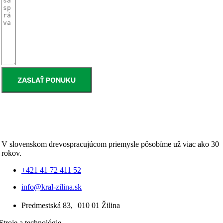
ZASLAŤ PONUKU
V slovenskom drevospracujúcom priemysle pôsobíme už viac ako 30
rokov.
+421 41 72 411 52
info@kral-zilina.sk
Predmestská 83, 010 01 Žilina
Stroje a technológie