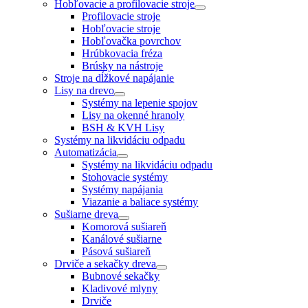
Hobľovacie a profilovacie stroje
Profilovacie stroje
Hobľovacie stroje
Hobľovačka povrchov
Hrúbkovacia fréza
Brúsky na nástroje
Stroje na dĺžkové napájanie
Lisy na drevo
Systémy na lepenie spojov
Lisy na okenné hranoly
BSH & KVH Lisy
Systémy na likvidáciu odpadu
Automatizácia
Systémy na likvidáciu odpadu
Stohovacie systémy
Systémy napájania
Viazanie a baliace systémy
Sušiarne dreva
Komorová sušiareň
Kanálové sušiarne
Pásová sušiareň
Drviče a sekačky dreva
Bubnové sekačky
Kladivové mlyny
Drviče