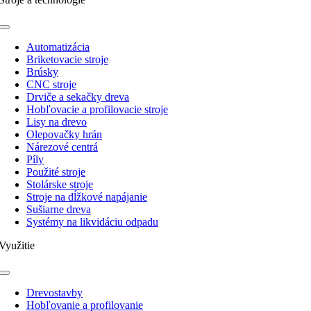
Toggle
Navigation
Automatizácia
Briketovacie stroje
Brúsky
CNC stroje
Drviče a sekačky dreva
Hobľovacie a profilovacie stroje
Lisy na drevo
Olepovačky hrán
Nárezové centrá
Píly
Použité stroje
Stolárske stroje
Stroje na dĺžkové napájanie
Sušiarne dreva
Systémy na likvidáciu odpadu
Využitie
Toggle
Navigation
Drevostavby
Hobľovanie a profilovanie