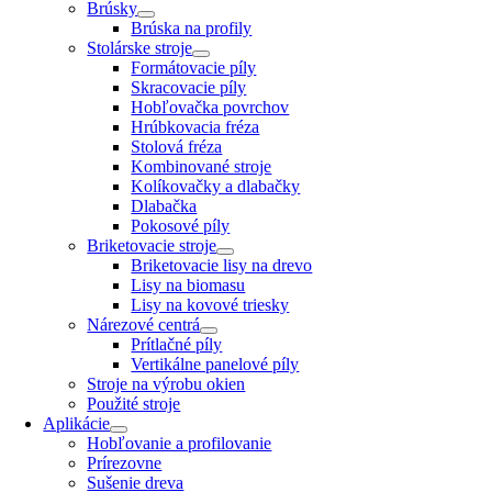
Brúsky
Brúska na profily
Stolárske stroje
Formátovacie píly
Skracovacie píly
Hobľovačka povrchov
Hrúbkovacia fréza
Stolová fréza
Kombinované stroje
Kolíkovačky a dlabačky
Dlabačka
Pokosové píly
Briketovacie stroje
Briketovacie lisy na drevo
Lisy na biomasu
Lisy na kovové triesky
Nárezové centrá
Prítlačné píly
Vertikálne panelové píly
Stroje na výrobu okien
Použité stroje
Aplikácie
Hobľovanie a profilovanie
Prírezovne
Sušenie dreva