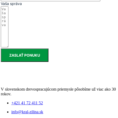
Vaša správa
ZASLAŤ PONUKU
V slovenskom drevospracujúcom priemysle pôsobíme už viac ako 30
rokov.
+421 41 72 411 52
info@kral-zilina.sk