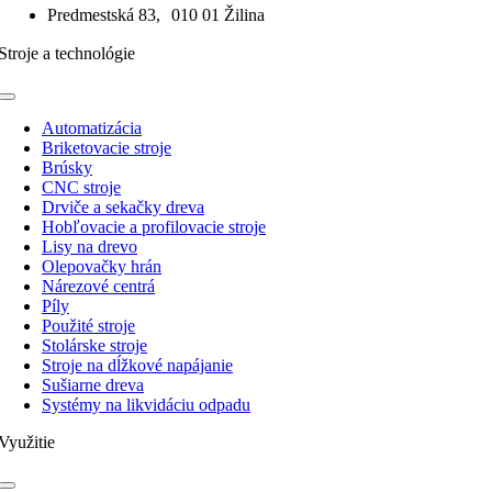
Predmestská 83, 010 01 Žilina
Stroje a technológie
Toggle
Navigation
Automatizácia
Briketovacie stroje
Brúsky
CNC stroje
Drviče a sekačky dreva
Hobľovacie a profilovacie stroje
Lisy na drevo
Olepovačky hrán
Nárezové centrá
Píly
Použité stroje
Stolárske stroje
Stroje na dĺžkové napájanie
Sušiarne dreva
Systémy na likvidáciu odpadu
Využitie