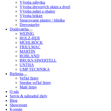
Výroba nábytku
Výroba drevených okien a dverí
Výroba paliet a obalov
Výroba brikiet
Spracovanie plastov / hliníka
Drevostavby
Dodávatelia
WEINIG
HOLZ-HER
MÜHLBÖCK
FRIULMAC
MARTIN
ROBLAND
BRUKS-SIWERTELL
UNTHA
UMP TECHNIKA
Riešenia
Veľké firmy
Stredne veľké firmy
Malé firmy
O nás
Servis & náhradné diely
Blog
Showroom
Kontakt