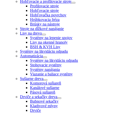
Hobľovacie a profilovacie stroje
Profilovacie stroje
Hobľovacie stroje
Hobľovačka povrchov
Hrúbkovacia fréza
Brúsky na nástroje
Stroje na dĺžkové napájanie
Lisy na drevo
Systémy na lepenie spojov
Lisy na okenné hranoly
BSH & KVH Lisy
Systémy na likvidáciu odpadu
Automatizácia
Systémy na likvidáciu odpadu
Stohovacie systémy
Systémy napájania
Viazanie a baliace systémy
Sušiarne dreva
Komorová sušiareň
Kanálové sušiarne
Pásová sušiareň
Drviče a sekačky dreva
Bubnové sekačky
Kladivové mlyny
Drviče