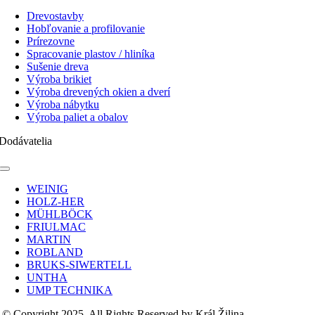
Toggle
Navigation
Drevostavby
Hobľovanie a profilovanie
Prírezovne
Spracovanie plastov / hliníka
Sušenie dreva
Výroba brikiet
Výroba drevených okien a dverí
Výroba nábytku
Výroba paliet a obalov
Dodávatelia
Toggle
Navigation
WEINIG
HOLZ-HER
MÜHLBÖCK
FRIULMAC
MARTIN
ROBLAND
BRUKS-SIWERTELL
UNTHA
UMP TECHNIKA
© Copyright 2025, All Rights Reserved by Král Žilina