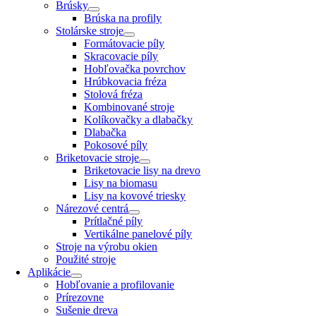
Brúsky
Brúska na profily
Stolárske stroje
Formátovacie píly
Skracovacie píly
Hobľovačka povrchov
Hrúbkovacia fréza
Stolová fréza
Kombinované stroje
Kolíkovačky a dlabačky
Dlabačka
Pokosové píly
Briketovacie stroje
Briketovacie lisy na drevo
Lisy na biomasu
Lisy na kovové triesky
Nárezové centrá
Prítlačné píly
Vertikálne panelové píly
Stroje na výrobu okien
Použité stroje
Aplikácie
Hobľovanie a profilovanie
Prírezovne
Sušenie dreva