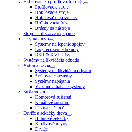
Hobľovacie a profilovacie stroje
Profilovacie stroje
Hobľovacie stroje
Hobľovačka povrchov
Hrúbkovacia fréza
Brúsky na nástroje
Stroje na dĺžkové napájanie
Lisy na drevo
Systémy na lepenie spojov
Lisy na okenné hranoly
BSH & KVH Lisy
Systémy na likvidáciu odpadu
Automatizácia
Systémy na likvidáciu odpadu
Stohovacie systémy
Systémy napájania
Viazanie a baliace systémy
Sušiarne dreva
Komorová sušiareň
Kanálové sušiarne
Pásová sušiareň
Drviče a sekačky dreva
Bubnové sekačky
Kladivové mlyny
Drviče