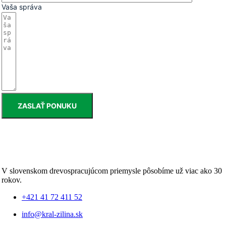
Vaša správa
ZASLAŤ PONUKU
V slovenskom drevospracujúcom priemysle pôsobíme už viac ako 30
rokov.
+421 41 72 411 52
info@kral-zilina.sk