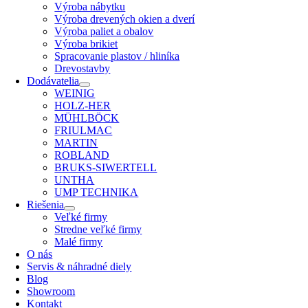
Výroba nábytku
Výroba drevených okien a dverí
Výroba paliet a obalov
Výroba brikiet
Spracovanie plastov / hliníka
Drevostavby
Dodávatelia
WEINIG
HOLZ-HER
MÜHLBÖCK
FRIULMAC
MARTIN
ROBLAND
BRUKS-SIWERTELL
UNTHA
UMP TECHNIKA
Riešenia
Veľké firmy
Stredne veľké firmy
Malé firmy
O nás
Servis & náhradné diely
Blog
Showroom
Kontakt