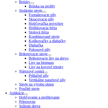
Brúsky
Brúska na profily
Stolárske stroje
Formátovacie píly
Skracovacie píly
Hobľovačka povrchov
Hrúbkovacia fréza
Stolová fréza
Kombinované stroje
Kolíkovačky a dlabačky
Dlabačka
Pokosové píly
Briketovacie stroje
Briketovacie lisy na drevo
Lisy na biomasu
Lisy na kovové triesky
Nárezové centrá
Prítlačné píly
Vertikálne panelové píly
Stroje na výrobu okien
Použité stroje
Aplikácie
Hobľovanie a profilovanie
Prírezovne
Sušenie dreva