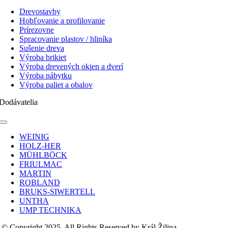
Toggle
Navigation
Drevostavby
Hobľovanie a profilovanie
Prírezovne
Spracovanie plastov / hliníka
Sušenie dreva
Výroba brikiet
Výroba drevených okien a dverí
Výroba nábytku
Výroba paliet a obalov
Dodávatelia
Toggle
Navigation
WEINIG
HOLZ-HER
MÜHLBÖCK
FRIULMAC
MARTIN
ROBLAND
BRUKS-SIWERTELL
UNTHA
UMP TECHNIKA
© Copyright 2025, All Rights Reserved by Král Žilina