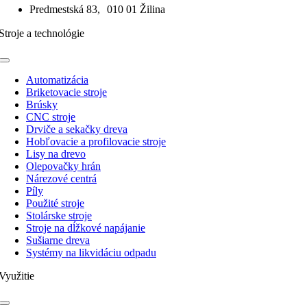
Predmestská 83, 010 01 Žilina
Stroje a technológie
Toggle
Navigation
Automatizácia
Briketovacie stroje
Brúsky
CNC stroje
Drviče a sekačky dreva
Hobľovacie a profilovacie stroje
Lisy na drevo
Olepovačky hrán
Nárezové centrá
Píly
Použité stroje
Stolárske stroje
Stroje na dĺžkové napájanie
Sušiarne dreva
Systémy na likvidáciu odpadu
Využitie