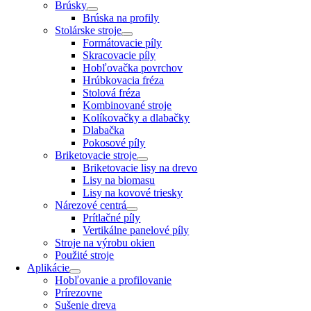
Brúsky
Brúska na profily
Stolárske stroje
Formátovacie píly
Skracovacie píly
Hobľovačka povrchov
Hrúbkovacia fréza
Stolová fréza
Kombinované stroje
Kolíkovačky a dlabačky
Dlabačka
Pokosové píly
Briketovacie stroje
Briketovacie lisy na drevo
Lisy na biomasu
Lisy na kovové triesky
Nárezové centrá
Prítlačné píly
Vertikálne panelové píly
Stroje na výrobu okien
Použité stroje
Aplikácie
Hobľovanie a profilovanie
Prírezovne
Sušenie dreva