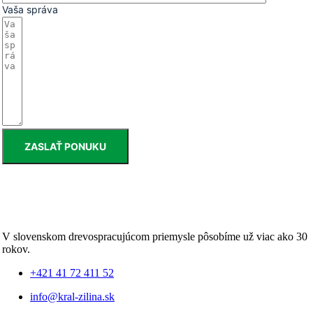
Vaša správa
ZASLAŤ PONUKU
V slovenskom drevospracujúcom priemysle pôsobíme už viac ako 30
rokov.
+421 41 72 411 52
info@kral-zilina.sk