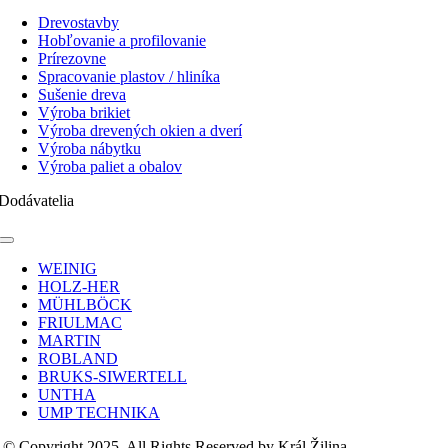
Toggle
Navigation
Drevostavby
Hobľovanie a profilovanie
Prírezovne
Spracovanie plastov / hliníka
Sušenie dreva
Výroba brikiet
Výroba drevených okien a dverí
Výroba nábytku
Výroba paliet a obalov
Dodávatelia
Toggle
Navigation
WEINIG
HOLZ-HER
MÜHLBÖCK
FRIULMAC
MARTIN
ROBLAND
BRUKS-SIWERTELL
UNTHA
UMP TECHNIKA
© Copyright 2025, All Rights Reserved by Král Žilina