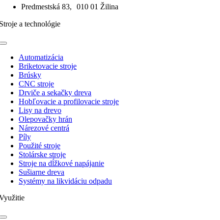
Predmestská 83, 010 01 Žilina
Stroje a technológie
Toggle
Navigation
Automatizácia
Briketovacie stroje
Brúsky
CNC stroje
Drviče a sekačky dreva
Hobľovacie a profilovacie stroje
Lisy na drevo
Olepovačky hrán
Nárezové centrá
Píly
Použité stroje
Stolárske stroje
Stroje na dĺžkové napájanie
Sušiarne dreva
Systémy na likvidáciu odpadu
Využitie