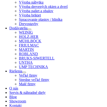
Výroba nábytku
Výroba drevených okien a dverí
Výroba paliet a obalov
Výroba brikiet
Spracovanie plastov / hliníka
Drevostavby
Dodávatelia
WEINIG
HOLZ-HER
MÜHLBÖCK
FRIULMAC
MARTIN
ROBLAND
BRUKS-SIWERTELL
UNTHA
UMP TECHNIKA
Riešenia
Veľké firmy
Stredne veľké firmy
Malé firmy
O nás
Servis & náhradné diely
Blog
Showroom
Kontakt