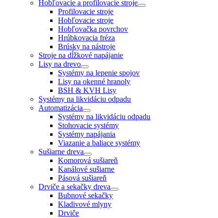
Hobľovacie a profilovacie stroje
Profilovacie stroje
Hobľovacie stroje
Hobľovačka povrchov
Hrúbkovacia fréza
Brúsky na nástroje
Stroje na dĺžkové napájanie
Lisy na drevo
Systémy na lepenie spojov
Lisy na okenné hranoly
BSH & KVH Lisy
Systémy na likvidáciu odpadu
Automatizácia
Systémy na likvidáciu odpadu
Stohovacie systémy
Systémy napájania
Viazanie a baliace systémy
Sušiarne dreva
Komorová sušiareň
Kanálové sušiarne
Pásová sušiareň
Drviče a sekačky dreva
Bubnové sekačky
Kladivové mlyny
Drviče