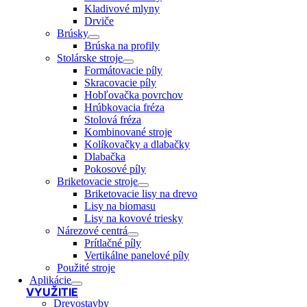
Kladivové mlyny
Drviče
Brúsky
Brúska na profily
Stolárske stroje
Formátovacie píly
Skracovacie píly
Hobľovačka povrchov
Hrúbkovacia fréza
Stolová fréza
Kombinované stroje
Kolíkovačky a dlabačky
Dlabačka
Pokosové píly
Briketovacie stroje
Briketovacie lisy na drevo
Lisy na biomasu
Lisy na kovové triesky
Nárezové centrá
Prítlačné píly
Vertikálne panelové píly
Použité stroje
Aplikácie
VYUŽITIE
Drevostavby