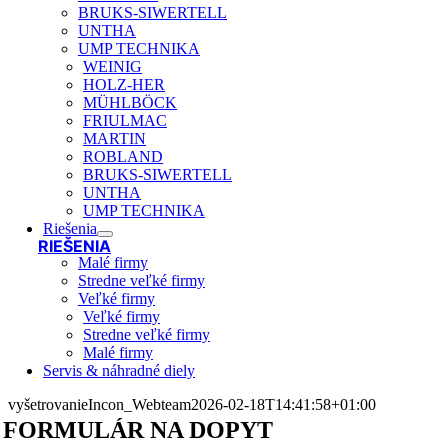
BRUKS-SIWERTELL
UNTHA
UMP TECHNIKA
WEINIG
HOLZ-HER
MÜHLBÖCK
FRIULMAC
MARTIN
ROBLAND
BRUKS-SIWERTELL
UNTHA
UMP TECHNIKA
Riešenia
RIEŠENIA
Malé firmy
Stredne veľké firmy
Veľké firmy
Veľké firmy
Stredne veľké firmy
Malé firmy
Servis & náhradné diely
vyšetrovanie
Incon_Webteam
2026-02-18T14:41:58+01:00
FORMULÁR NA DOPYT