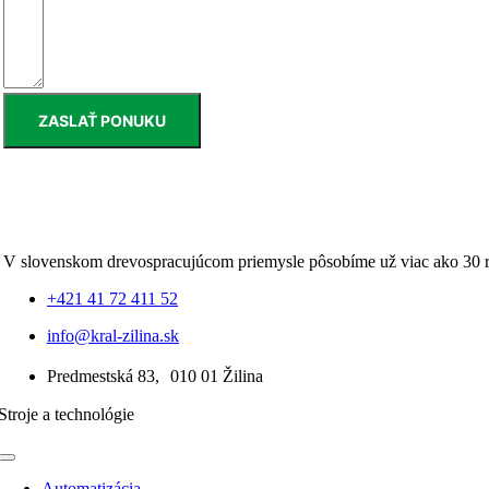
ZASLAŤ PONUKU
V slovenskom drevospracujúcom priemysle pôsobíme už viac ako 30 
+421 41 72 411 52
info@kral-zilina.sk
Predmestská 83, 010 01 Žilina
Stroje a technológie
Toggle
Navigation
Automatizácia