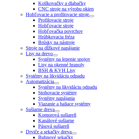
Kolíkovačky a dlabačky
CNC stroje na výrobu okien
Hobľovacie a profilovacie stroje
Profilovacie stroje
Hobľovacie stroje
Hobľovačka povrchov
Hrúbkovacia fréza
Brúsky na nástroje
Stroje na dĺžkové napájanie
Lisy na drevo
Systémy na lepenie spojov
Lisy na okenné hranoly
BSH & KVH Lisy
Systémy na likvidáciu odpadu
Automatizácia
Systémy na likvidáciu odpadu
Stohovacie systémy
Systémy napájania
Viazanie a baliace systémy
Sušiarne dreva
Komorová sušiareň
Kanálové sušiarne
Pásová sušiareň
Drviče a sekačky dreva
Bubnové sekačky