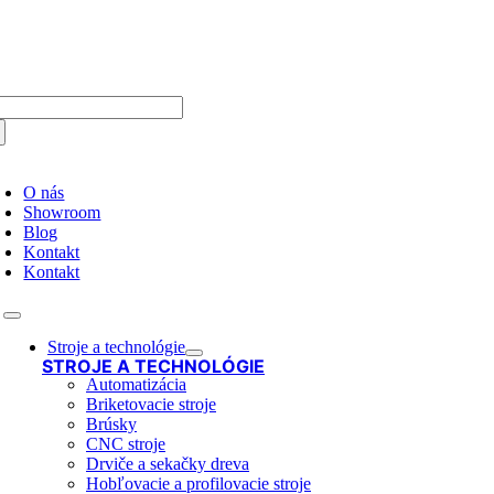
Skip
to
content
arch
:
oggle
avigation
O nás
Showroom
Blog
Kontakt
Kontakt
Toggle
Navigation
Stroje a technológie
STROJE A TECHNOLÓGIE
Automatizácia
Briketovacie stroje
Brúsky
CNC stroje
Drviče a sekačky dreva
Hobľovacie a profilovacie stroje