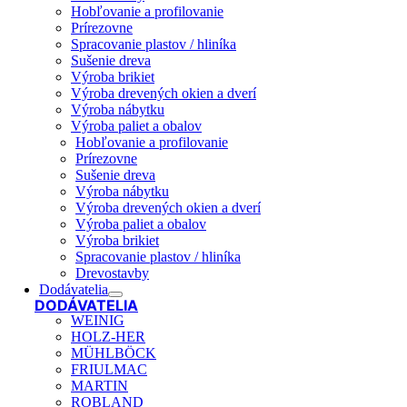
Hobľovanie a profilovanie
Prírezovne
Spracovanie plastov / hliníka
Sušenie dreva
Výroba brikiet
Výroba drevených okien a dverí
Výroba nábytku
Výroba paliet a obalov
Hobľovanie a profilovanie
Prírezovne
Sušenie dreva
Výroba nábytku
Výroba drevených okien a dverí
Výroba paliet a obalov
Výroba brikiet
Spracovanie plastov / hliníka
Drevostavby
Dodávatelia
DODÁVATELIA
WEINIG
HOLZ-HER
MÜHLBÖCK
FRIULMAC
MARTIN
ROBLAND