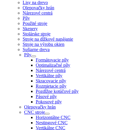
Lisy na drevo
Olepovačky hrán
Nárezové centrá
Píly
Použité stroje
Skenery
Stolárske stroje
Stroje na dĺžkové napájanie
Stroje na výrobu okien
Sušiarne dreva
Píly
Formátovacie píly
Optimalizačné píly
Nárezové centrá
Vertikálne píly
Skracovacie píly
Rozmietacie píly
Pozdĺžne kotúčové píly
Pásové píly
Pokosové píly
Olepovačky hrán
CNC stroje
Horizontálne CNC
Nestingové CNC
Vertikálne CNC